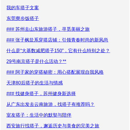
我的车搭子文案
东莞寮步饭搭子
### 苏州去山东旅游搭子，寻觅美丽之旅
### 张子枫盐系穿搭店铺：引领青春时尚的新风尚
什么是“大基数减肥搭子150”，它有什么特别之处？
29号南京搭子是什么活动？**
### 阿子家的穿搭秘密：用心搭配展现自我风格
天津80后搭子的生活与情感
### 找健身搭子，苏州健身新选择
从广东出发去云南旅游，找搭子有推荐吗？
室友搭子：生活中的默契与陪伴
西安旅行找搭子，邂逅历史与美食的完美之旅