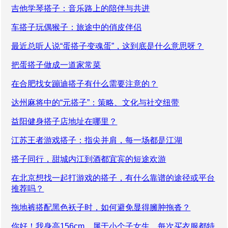
吉他学琴搭子：音乐路上的陪伴与共进
车搭子玩偶猴子：旅途中的俏皮伴侣
最近总听人说“蛋搭子变魂蛋”，这到底是什么意思呀？
把蛋搭子做成一道家常菜
在合肥找女蹦迪搭子有什么需要注意的？
达州麻将中的“元搭子”：策略、文化与社交纽带
益阳健身搭子店地址在哪里？
江苏王者游戏搭子：指尖并肩，每一场都是江湖
搭子同行，甜城内江到酒都宜宾的短途欢游
在北京想找一起打游戏的搭子，有什么靠谱的途径或平台
推荐吗？
拖地裤搭配黑色袄子时，如何避免显得臃肿拖沓？
你好！我身高156cm，属于小个子女生，每次买衣服都特