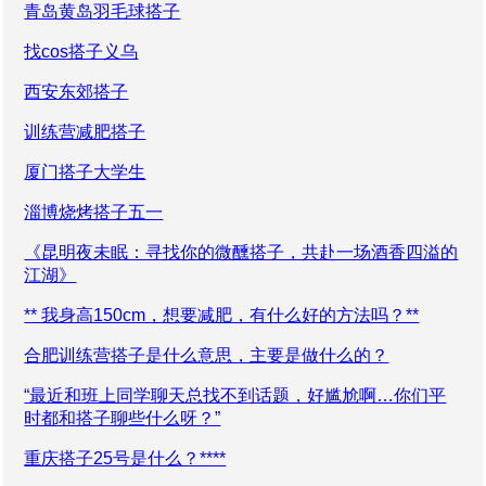
青岛黄岛羽毛球搭子
找cos搭子义乌
西安东郊搭子
训练营减肥搭子
厦门搭子大学生
淄博烧烤搭子五一
《昆明夜未眠：寻找你的微醺搭子，共赴一场酒香四溢的
江湖》
** 我身高150cm，想要减肥，有什么好的方法吗？**
合肥训练营搭子是什么意思，主要是做什么的？
“最近和班上同学聊天总找不到话题，好尴尬啊…你们平
时都和搭子聊些什么呀？”
重庆搭子25号是什么？****