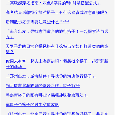
「高级感穿搭指南：灰色A字裙的5种时髦搭配公式」
高考结束后想找个旅游搭子，有什么建议或注意事项吗？
后湖散步搭子需要注意些什么？****
「南京出发，寻找志同道合的旅行搭子！一起探索诗与远
方」
天罗子君的日常穿搭风格有什么特点？如何打造类似的造
型？
你周末有空一起去上海逛街吗？我想找个搭子一起逛逛新
开的商场。
「郑州出发，威海结伴！寻找你的海边旅行搭子」
### 探索北海旅游的奇妙之旅：搭子17号
整蛊蛋搭子的图有哪些？揭秘趣味整蛊玩法！
车厘子色裤子的时尚穿搭攻略
《杭州出发，北京同行！寻找你的理想旅游搭子，共赴京