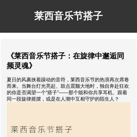
莱西音乐节搭子
《莱西音乐节搭子：在旋律中邂逅同
频灵魂》
夏日的风裹挟着躁动的音符，莱西音乐节的热浪再次席卷
而来。当舞台灯光亮起、鼓点震颤大地时，独自奔赴狂欢
的你是否渴望一个“搭子”——那个能和你共享耳机、跟着
同一段旋律摇摆，或是在人潮中互相守护的陌生人？