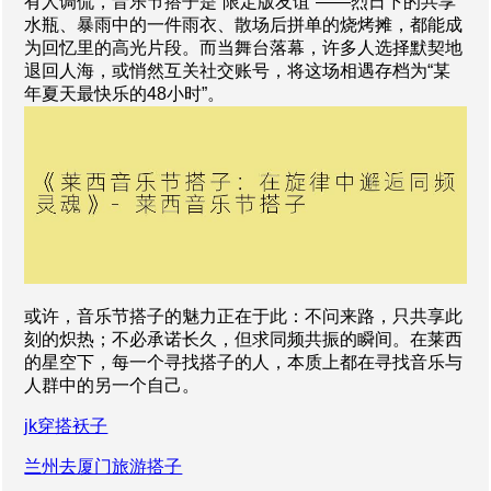
有人调侃，音乐节搭子是“限定版友谊”——烈日下的共享
水瓶、暴雨中的一件雨衣、散场后拼单的烧烤摊，都能成
为回忆里的高光片段。而当舞台落幕，许多人选择默契地
退回人海，或悄然互关社交账号，将这场相遇存档为“某
年夏天最快乐的48小时”。
或许，音乐节搭子的魅力正在于此：不问来路，只共享此
刻的炽热；不必承诺长久，但求同频共振的瞬间。在莱西
的星空下，每一个寻找搭子的人，本质上都在寻找音乐与
人群中的另一个自己。
jk穿搭袄子
兰州去厦门旅游搭子