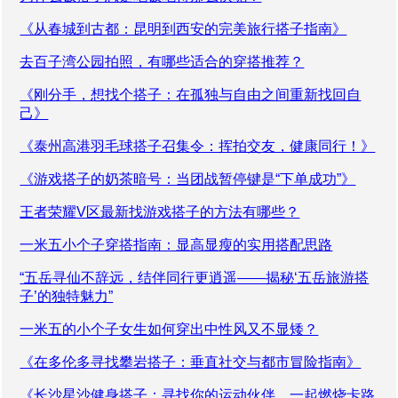
《从春城到古都：昆明到西安的完美旅行搭子指南》
去百子湾公园拍照，有哪些适合的穿搭推荐？
《刚分手，想找个搭子：在孤独与自由之间重新找回自
己》
《泰州高港羽毛球搭子召集令：挥拍交友，健康同行！》
《游戏搭子的奶茶暗号：当团战暂停键是“下单成功”》
王者荣耀V区最新找游戏搭子的方法有哪些？
一米五小个子穿搭指南：显高显瘦的实用搭配思路
“五岳寻仙不辞远，结伴同行更逍遥——揭秘‘五岳旅游搭
子’的独特魅力”
一米五的小个子女生如何穿出中性风又不显矮？
《在多伦多寻找攀岩搭子：垂直社交与都市冒险指南》
《长沙星沙健身搭子：寻找你的运动伙伴，一起燃烧卡路