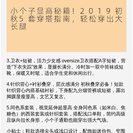
3.卫衣+短裙，活力少女感 oversize卫衣搭配A字短裙，营
造“下衣失踪”效果，显腿长满分。冷时加一双中筒袜或短
靴，保暖又时髦，适合学生党和休闲出行。
4.针织背心+衬衫叠穿，层次感满分 初秋叠穿必备！短款
针织背心内搭基础衬衫，下身配九分烟管裤或短裙，露出
脚踝显瘦显高，文艺又复古。
5.同色系套装，视觉延伸超显高 全身同色系（如米白、焦
糖色）的西装套装或针织套装，搭配浅口单鞋，简约高级
且纵向拉长身形，小个子通勤也能穿出强大气场。
小贴士：鞋款选择尖头或浅口设计，配饰如迷你包、窄围