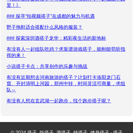
里！》
### 探寻“拍视频搭子”在成都的魅力与机遇
野子拖鞋适合搭配什么风格的服装？
### 探索深圳酒搭子龙华：精彩夜生活的新地标
有没有人一起组队吃鸡？求靠谱游戏搭子，能刚能苟听指
挥的来！
小说搭子卡点：共享创作的乐趣与挑战
有没有近期想去河南旅游的搭子？计划打卡洛阳龙门石
窟、开封清明上河园，郑州中转，时间灵活可商量，求组
队～
有没有人想在玄武湖一起跑步，找个跑步搭子呢？
© 2024 搭子_饭搭子_酒搭子_钱搭子_健身搭子 - 搭子