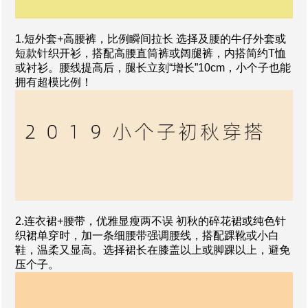
1.短外套+高腰裤，比例瞬间拉长 选择及腰的牛仔外套或
短款针织开衫，搭配高腰直筒裤或阔腿裤，内搭简约T恤
或衬衫。腰线提高后，腿长立刻“增长”10cm，小个子也能
拥有超模比例！
2.连衣裙+腰带，优雅显瘦两不误 初秋的碎花裙或纯色针
织裙单穿时，加一条细腰带强调腰线，搭配踝靴或小白
鞋，温柔又显高。选择裙长在膝盖以上或脚踝以上，避免
压个子。