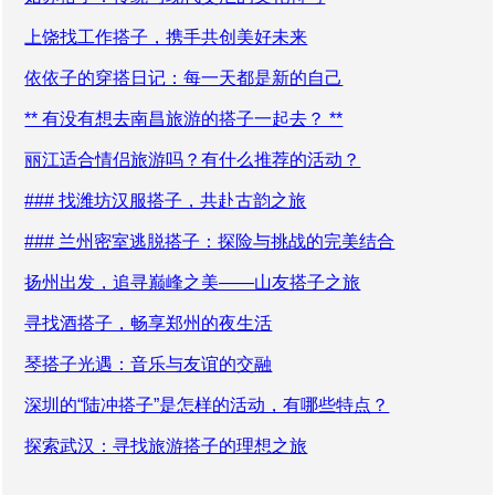
上饶找工作搭子，携手共创美好未来
依依子的穿搭日记：每一天都是新的自己
** 有没有想去南昌旅游的搭子一起去？ **
丽江适合情侣旅游吗？有什么推荐的活动？
### 找潍坊汉服搭子，共赴古韵之旅
### 兰州密室逃脱搭子：探险与挑战的完美结合
扬州出发，追寻巅峰之美——山友搭子之旅
寻找酒搭子，畅享郑州的夜生活
琴搭子光遇：音乐与友谊的交融
深圳的“陆冲搭子”是怎样的活动，有哪些特点？
探索武汉：寻找旅游搭子的理想之旅