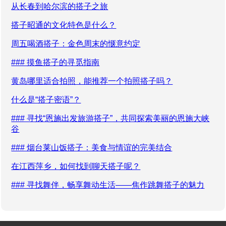
从长春到哈尔滨的搭子之旅
搭子昭通的文化特色是什么？
周五喝酒搭子：金色周末的惬意约定
### 摸鱼搭子的寻觅指南
黄岛哪里适合拍照，能推荐一个拍照搭子吗？
什么是“搭子密语”？
### 寻找“恩施出发旅游搭子”，共同探索美丽的恩施大峡
谷
### 烟台莱山饭搭子：美食与情谊的完美结合
在江西萍乡，如何找到聊天搭子呢？
### 寻找舞伴，畅享舞动生活——焦作跳舞搭子的魅力