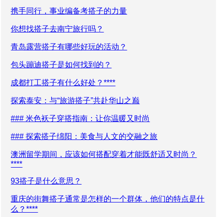
携手同行，事业编备考搭子的力量
你想找搭子去南宁旅行吗？
青岛露营搭子有哪些好玩的活动？
包头蹦迪搭子是如何找到的？
成都打工搭子有什么好处？****
探索泰安：与“旅游搭子”共赴华山之巅
### 米色袄子穿搭指南：让你温暖又时尚
### 探索搭子绵阳：美食与人文的交融之旅
澳洲留学期间，应该如何搭配穿着才能既舒适又时尚？
****
93搭子是什么意思？
重庆的街舞搭子通常是怎样的一个群体，他们的特点是什
么？****