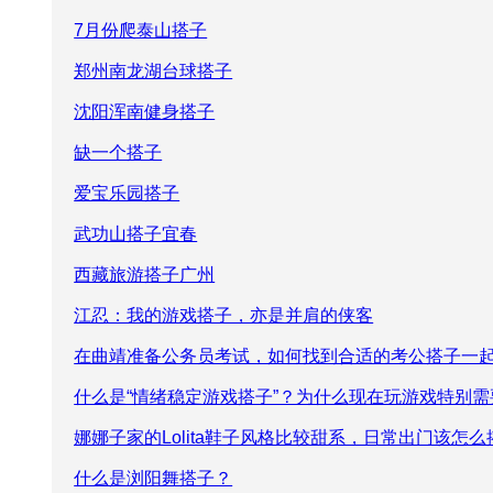
7月份爬泰山搭子
郑州南龙湖台球搭子
沈阳浑南健身搭子
缺一个搭子
爱宝乐园搭子
武功山搭子宜春
西藏旅游搭子广州
江忍：我的游戏搭子，亦是并肩的侠客
在曲靖准备公务员考试，如何找到合适的考公搭子一
什么是“情绪稳定游戏搭子”？为什么现在玩游戏特别
娜娜子家的Lolita鞋子风格比较甜系，日常出门该怎
什么是浏阳舞搭子？