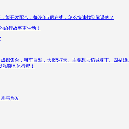
，能开麦配合，每晚8点后在线，怎么快速找到靠谱的？
你的旅行故事更生动！
谊
成都集合，租车自驾，大概5-7天。主要想去稻城亚丁、四姑娘
以私聊具体行程！
日常与热爱