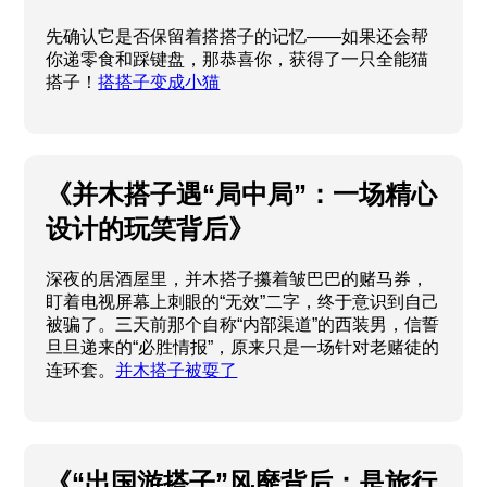
先确认它是否保留着搭搭子的记忆——如果还会帮
你递零食和踩键盘，那恭喜你，获得了一只全能猫
搭子！
搭搭子变成小猫
《并木搭子遇“局中局”：一场精心
设计的玩笑背后》
深夜的居酒屋里，并木搭子攥着皱巴巴的赌马券，
盯着电视屏幕上刺眼的“无效”二字，终于意识到自己
被骗了。三天前那个自称“内部渠道”的西装男，信誓
旦旦递来的“必胜情报”，原来只是一场针对老赌徒的
连环套。
并木搭子被耍了
《“出国游搭子”风靡背后：是旅行