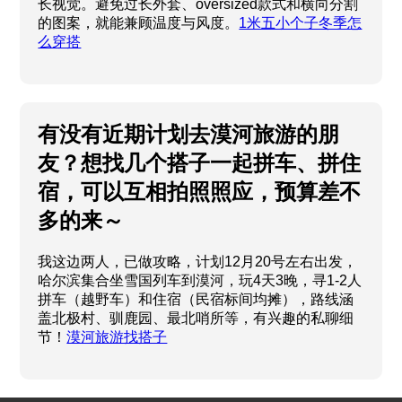
长视觉。避免过长外套、oversized款式和横向分割
的图案，就能兼顾温度与风度。
1米五小个子冬季怎
么穿搭
有没有近期计划去漠河旅游的朋
友？想找几个搭子一起拼车、拼住
宿，可以互相拍照照应，预算差不
多的来～
我这边两人，已做攻略，计划12月20号左右出发，
哈尔滨集合坐雪国列车到漠河，玩4天3晚，寻1-2人
拼车（越野车）和住宿（民宿标间均摊），路线涵
盖北极村、驯鹿园、最北哨所等，有兴趣的私聊细
节！
漠河旅游找搭子