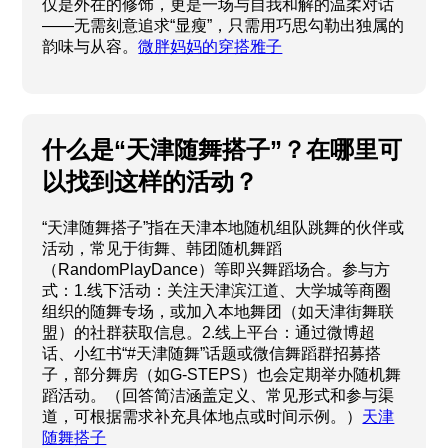
仅是外在的修饰，更是一场与自我和解的温柔对话
——无需刻意追求“显瘦”，只需用巧思勾勒出独属的
韵味与从容。
微胖妈妈的穿搭雅子
什么是“天津随舞搭子”？在哪里可
以找到这样的活动？
“天津随舞搭子”指在天津本地随机组队跳舞的伙伴或
活动，常见于街舞、韩团随机舞蹈
（RandomPlayDance）等即兴舞蹈场合。参与方
式：1.线下活动：关注天津滨江道、大学城等商圈
组织的随舞专场，或加入本地舞团（如天津街舞联
盟）的社群获取信息。2.线上平台：通过微博超
话、小红书“#天津随舞”话题或微信舞蹈群招募搭
子，部分舞房（如G-STEPS）也会定期举办随机舞
蹈活动。（回答简洁涵盖定义、常见形式和参与渠
道，可根据需求补充具体地点或时间示例。）
天津
随舞搭子