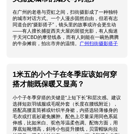
在广州的老巷与霓虹之间，扫街摄影成了一种独特
的城市对话方式。一个人漫步固然自由，但若有志
同道合的“摄影搭子”，镜头里的故事或许会更生动
——有人擅长捕捉西关大屋的斑驳光影，有人痴迷
于天河CBD的摩登线条，而有人则能在一碗热腾腾
的牛杂摊前，拍出市井的温情。
广州扫街摄影搭子
1米五的小个子在冬季应该如何穿
搭才能既保暖又显高？
小个子冬季穿搭的关键是“上短下长”和层次感。建议
选择短款羽绒服或毛呢外套（长度在腰线附近），
搭配高腰直筒裤或针织半身裙，内搭选轻薄修身的
毛衣或打底衫避免臃肿。配色上尽量采用同色系延
伸感，比如米白、驼色等温柔色调。配饰方面，用
厚底短靴增高，斜挎小包提升腰线，贝雷帽纵向拉