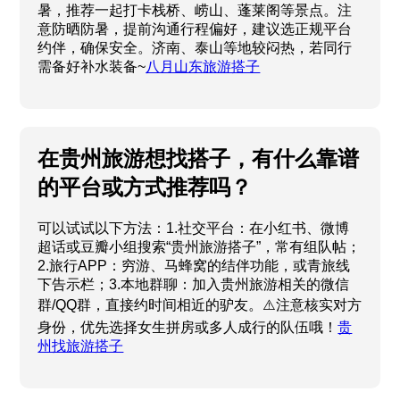
暑，推荐一起打卡栈桥、崂山、蓬莱阁等景点。注
意防晒防暑，提前沟通行程偏好，建议选正规平台
约伴，确保安全。济南、泰山等地较闷热，若同行
需备好补水装备~
八月山东旅游搭子
在贵州旅游想找搭子，有什么靠谱
的平台或方式推荐吗？
可以试试以下方法：1.社交平台：在小红书、微博
超话或豆瓣小组搜索“贵州旅游搭子”，常有组队帖；
2.旅行APP：穷游、马蜂窝的结伴功能，或青旅线
下告示栏；3.本地群聊：加入贵州旅游相关的微信
群/QQ群，直接约时间相近的驴友。⚠️注意核实对方
身份，优先选择女生拼房或多人成行的队伍哦！
贵
州找旅游搭子