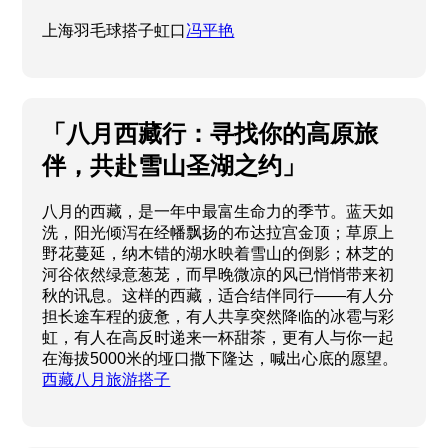
上海羽毛球搭子虹口
冯平艳
「八月西藏行：寻找你的高原旅
伴，共赴雪山圣湖之约」
八月的西藏，是一年中最富生命力的季节。蓝天如
洗，阳光倾泻在经幡飘扬的布达拉宫金顶；草原上
野花蔓延，纳木错的湖水映着雪山的倒影；林芝的
河谷依然绿意葱茏，而早晚微凉的风已悄悄带来初
秋的讯息。这样的西藏，适合结伴同行——有人分
担长途车程的疲惫，有人共享突然降临的冰雹与彩
虹，有人在高反时递来一杯甜茶，更有人与你一起
在海拔5000米的垭口撒下隆达，喊出心底的愿望。
西藏八月旅游搭子