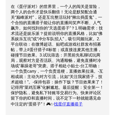
在《蛋仔派对》的世界里，一个人的闯关是冒险，
两个人的合作才是快乐翻倍！无论是默契配合通
关“巅峰派对”，还是互坑整活玩转“揪出捣蛋鬼”，一
个合拍的直播搭子能让你的直播间笑声不断、人气
飙升。如何找到你的“天选蛋搭子”？1.明确需求：技
术流还是娱乐派？提前说明你的直播风格，比如“佛
系娱乐互坑”或“冲分车队招人”，吸引同频玩家。2.
平台联动：在微博超话、贴吧或游戏社群发布招募
帖，带上#蛋仔搭子#标签；或直接连麦其他主播，
碰撞节目效果。3.试玩筛选：开黑前先私聊试玩两
局，观察对方是否活跃、沟通顺畅，避免直播时冷
场或“暴躁老哥”突袭。搭子相处小贴士-分工明确：
一个负责carry，一个负责造梗，直播效果拉满。-互
相成就：主动为对方引流，比如“关注我家搭子，技
术超稳！”。-保持包容：操作下饭？节目效果来了！
记得用“菜鸡互啄”化解尴尬。最后提醒：安全第一！
保护隐私，避免私下转账等交易行为。快来评论区
留下你的ID和直播时间，说不定下一秒就能遇见命
中注定的“蛋搭子”！🎮✨
找蛋仔直播搭子