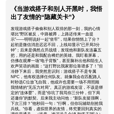
《当游戏搭子和别人开黑时，我悟
出了友情的“隐藏关卡”》
发现游戏搭子偷偷和别人双排的那一刻，我的心情
堪比“野区被反，中路被蹲，上路还传来一血提
示”——明明说好一起“坐牢”，结果你悄悄上了分？
起初是微信消息迟迟不回，上线却显示“已开局3分
钟”；后来是偶然点开战绩，发现他和新队友连赢五
把，用的还是和我配合稀烂的英雄。我盯着屏幕，
仿佛在观摩一场“电子背叛”，甚至脑补出他和陌生人
欢声笑语的画面：“这打野比我家那位靠谱多了！”但
冷静下来后，我突然意识到：游戏搭子不是专属
NPC，他有权选择任何队友。就像我会在匹配路人
时秒选C位放飞自我，他或许也需要一场不用照顾
我情绪的“无压力对局”。真正的游戏友谊，不该是绑
定的“连体婴”，而是“你坑了我骂你三分钟，但下局
还邀你”的默契。后来我主动问他：“新队友挺强啊，
下次三排？”他秒回一句：“行啊，但你玩辅助别抢我
兵线。”你看，虚拟世界的友情，终究要回到真实的