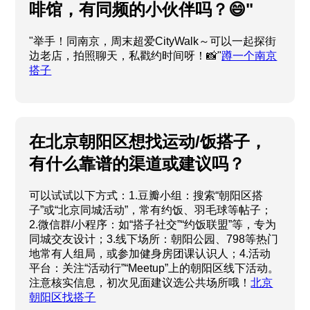
啡馆，有同频的小伙伴吗？😄"
"举手！同南京，周末超爱CityWalk～可以一起探街
边老店，拍照聊天，私戳约时间呀！📸"
蹲一个南京
搭子
在北京朝阳区想找运动/饭搭子，
有什么靠谱的渠道或建议吗？
可以试试以下方式：1.豆瓣小组：搜索“朝阳区搭
子”或“北京同城活动”，常有约饭、羽毛球等帖子；
2.微信群/小程序：如“搭子社交”“约饭联盟”等，专为
同城交友设计；3.线下场所：朝阳公园、798等热门
地常有人组局，或参加健身房团课认识人；4.活动
平台：关注“活动行”“Meetup”上的朝阳区线下活动。
注意核实信息，初次见面建议选公共场所哦！
北京
朝阳区找搭子