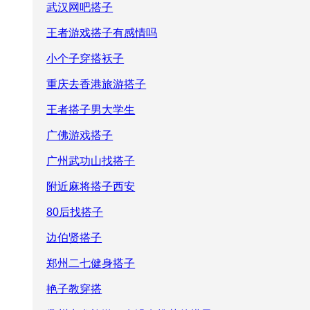
武汉网吧搭子
王者游戏搭子有感情吗
小个子穿搭袄子
重庆去香港旅游搭子
王者搭子男大学生
广佛游戏搭子
广州武功山找搭子
附近麻将搭子西安
80后找搭子
边伯贤搭子
郑州二七健身搭子
艳子教穿搭