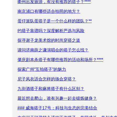
衢州出发旅游，有没有推荐的搭子？****
南京浦口有哪些适合拍照的地方？
蛋仔派队蛋搭子是一个什么样的团队？**
约搭子靠谱吗？深度解析严选与风险
探寻谢子龙美术馆的时尚穿搭之道
请问济南薛之谦演唱会的搭子怎么找？
肇庆剧本杀搭子有哪些推荐的活动和场所？****
探索广州“互拍搭子”的魅力
尼子风衣适合怎样的场合穿搭？
九街酒搭子和麻将搭子有什么区别？
最近想去爬山，谁有兴趣一起去锻炼健身？
### 威海搭子17号：科技与生态的完美结合