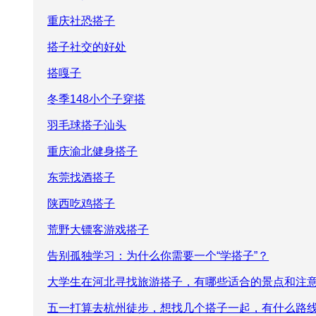
重庆社恐搭子
搭子社交的好处
搭嘎子
冬季148小个子穿搭
羽毛球搭子汕头
重庆渝北健身搭子
东莞找酒搭子
陕西吃鸡搭子
荒野大镖客游戏搭子
告别孤独学习：为什么你需要一个“学搭子”？
大学生在河北寻找旅游搭子，有哪些适合的景点和注
五一打算去杭州徒步，想找几个搭子一起，有什么路