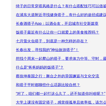
绮子的日常穿搭风格是什么？有什么搭配技巧可以借
在浦东大道附近寻找健身搭子，有什么好的途径或建
长春酒搭子App：以酒会友，开启城市社交新篇章
饭搭子最近有什么让你一口就爱上的美食推荐吗？
七月萤火虫搭子，到底是一种怎样的存在？
长春出发，寻找我的“神仙旅游搭子”！
想找个周末一起爬山的搭子，要求体力中等、守时，
什么是“爸爸妈妈的饭搭子”？
蔡徐坤泰国之行：舞台之外的异国邂逅与文化交流
和搭子平时都聊些什么话题比较自然？
“对了，咱们都一起打这么久了，还不知道你叫啥呢？”
大学上课没有固定搭子，感觉很孤单且效率低，该怎