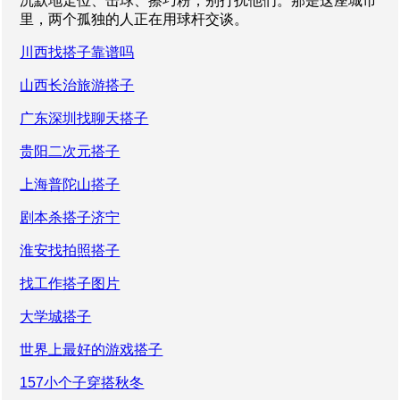
沉默地走位、击球、擦巧粉，别打扰他们。那是这座城市
里，两个孤独的人正在用球杆交谈。
川西找搭子靠谱吗
山西长治旅游搭子
广东深圳找聊天搭子
贵阳二次元搭子
上海普陀山搭子
剧本杀搭子济宁
淮安找拍照搭子
找工作搭子图片
大学城搭子
世界上最好的游戏搭子
157小个子穿搭秋冬