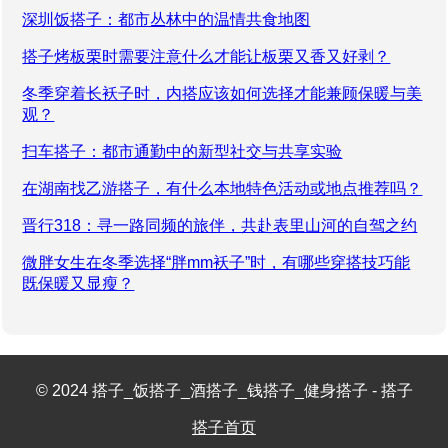
深圳饭搭子：都市丛林中的温情共食地图
搭子烤板栗时需要注意什么才能让板栗又香又好剥？
冬季穿着长袄子时，内搭应该如何选择才能兼顾保暖与美
观？
扫车搭子：都市通勤中的新型社交与共享实验
在湖南找乙游搭子，有什么本地特色活动或地点推荐吗？
晋行318：寻一路同频的旅伴，共赴表里山河的自驾之约
微胖女生在冬季选择“胖mm袄子”时，有哪些穿搭技巧能
既保暖又显瘦？
© 2024 搭子_饭搭子_酒搭子_钱搭子_健身搭子 - 搭子
搭子首页