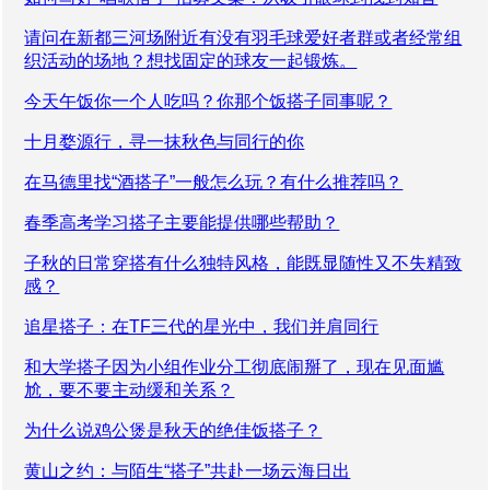
请问在新都三河场附近有没有羽毛球爱好者群或者经常组
织活动的场地？想找固定的球友一起锻炼。
今天午饭你一个人吃吗？你那个饭搭子同事呢？
十月婺源行，寻一抹秋色与同行的你
在马德里找“酒搭子”一般怎么玩？有什么推荐吗？
春季高考学习搭子主要能提供哪些帮助？
子秋的日常穿搭有什么独特风格，能既显随性又不失精致
感？
追星搭子：在TF三代的星光中，我们并肩同行
和大学搭子因为小组作业分工彻底闹掰了，现在见面尴
尬，要不要主动缓和关系？
为什么说鸡公煲是秋天的绝佳饭搭子？
黄山之约：与陌生“搭子”共赴一场云海日出