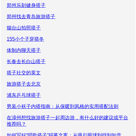
郑州乐刻健身搭子
郑州找去青岛旅游搭子
烟台山拍照搭子
155小个子穿搭冬
体制内聊天搭子
长春去长白山搭子
搭子社交的英文
旅游搭子去北京
浦东乒乓球搭子
男装小袄子内搭指南：从保暖到风格的实用搭配法则
在漳州想找旅游搭子一起周边游，有什么好的建议或平台
推荐吗？
如何写好“唱歌搭子”招募文案：从吸引眼球到找到知音