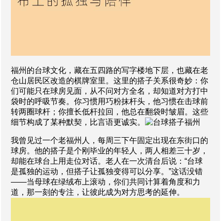
福州的台球文化，藏在五四路的写字楼地下层，也藏在老
仓山居民区改造的棋牌室里。这里的搭子关系很奇妙：你
们可能只在球房见面，从不问对方全名，却知道对方打中
袋时的呼吸节奏。你习惯用巧粉抹杆头，他习惯在击球前
转两圈球杆；你擅长低杆拉回，他总在翻袋时皱眉。这些
细节构成了某种默契，比言语更诚实。
我曾见过一个老福州人，每周三下午固定出现在东街口的
球房。他的搭子是个刚毕业的年轻人，两人相差三十岁，
却能在球台上用走位对话。老人在一次清台后说：“台球
是孤独的运动，但搭子让孤独变得可以分享。”这话没错
——当母球在绿绒布上滚动，你们共同计算着角度和力
道，那一刻的专注，让彼此成为对方思考的延伸。