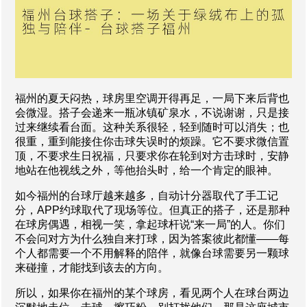
福州的夏天闷热，球房里空调开得再足，一局下来后背也
会微湿。搭子会递来一瓶冰镇矿泉水，不说谢谢，只是接
过来继续看台面。这种关系很轻，轻到随时可以消失；也
很重，重到能接住你击球失误时的烦躁。它不要求微信置
顶，不要求生日祝福，只要求你在轮到对方击球时，安静
地站在他视线之外，等他抬头时，给一个肯定的眼神。
如今福州的台球厅越来越多，自动计分器取代了手工记
分，APP约球取代了现场等位。但真正的搭子，还是那种
在球房偶遇，相视一笑，拿起球杆说“来一局”的人。你们
不会问对方为什么独自来打球，因为答案彼此都懂——每
个人都需要一个不用解释的陪伴，就像台球需要另一颗球
来碰撞，才能找到该去的方向。
所以，如果你在福州的某个球房，看见两个人在球台两边