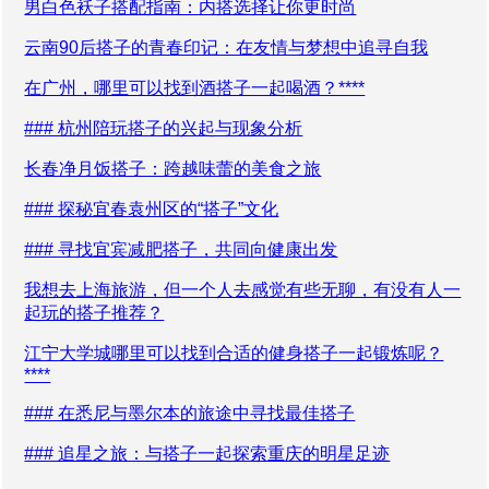
男白色袄子搭配指南：内搭选择让你更时尚
云南90后搭子的青春印记：在友情与梦想中追寻自我
在广州，哪里可以找到酒搭子一起喝酒？****
### 杭州陪玩搭子的兴起与现象分析
长春净月饭搭子：跨越味蕾的美食之旅
### 探秘宜春袁州区的“搭子”文化
### 寻找宜宾减肥搭子，共同向健康出发
我想去上海旅游，但一个人去感觉有些无聊，有没有人一
起玩的搭子推荐？
江宁大学城哪里可以找到合适的健身搭子一起锻炼呢？
****
### 在悉尼与墨尔本的旅途中寻找最佳搭子
### 追星之旅：与搭子一起探索重庆的明星足迹