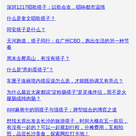
深圳1217唱歌搭子：以歌会友，唱响都市温情
什么是奎文唱歌搭子？
同安搭子是什么？
天河跑道，搭子同行：在广州CBD，跑出生活的另一种节
奏
周末去爬高山，有没有搭子？
什么是“亮剑蛋搭子”？
车厘子洛丽塔内搭应该怎么选，才能既协调又有亮点？
为什么最近大家都说“淀粉肠搭子”是灵魂伴侣，而不是火
腿肠或纯肉肠？
###麻将中的弱搭子与强搭子：牌型组合的博弈之道
想找太原出发去长沙的旅游搭子，时间大概在五一前后，
有没有一起的？可以一起规划行程，分摊费用，互相拍
照，品尝长沙美食，探索网红打卡地！