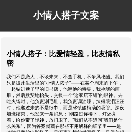
小情人搭子文案
小情人搭子：比爱情轻盈，比友情私
密
我们不是恋人，不谈未来，不查手机，不争风吃醋。我们
只是彼此生活里的“小情人搭子”——在某个周末的下午，
一起钻进巷子里的旧书店，他翻他的诗集，我挑我的画
册，然后默契地抬头，交换一个“这家店不错”的眼神。去
吃火锅时，他负责涮毛肚，我负责调油碟，辣得眼泪汪汪
时，他递过来的不是纸巾，而是冰镇酸梅汤的吸管。深夜
加班结束，他发来一条消息：“刚路过你楼下，灯还亮
着，给你带了馄饨，放门卫了。”我们从不追问“我们是什
么关系”，因为答案就藏在那些不用解释的细节里——是