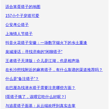
适合笨蛋搭子的地图
157小个子穿搭可爱
公安考公搭子
上海情人节搭子
抖音火花搭子安徽：一场数字烟火下的乡土重逢
泉城漫话：寻找济南的“闲聊搭子”
王者搭子天津版：介儿是江湖，也是相声场
在长沙想找附近的麻将搭子，有什么靠谱的渠道推荐吗？
什么是“备注搭子”？
在巴厘岛找潜水搭子需要注意哪些方面？
[蛋搭子饿了，该喂它吃什么好呢？]
与追星搭子面基：从云端欢呼到真实击掌