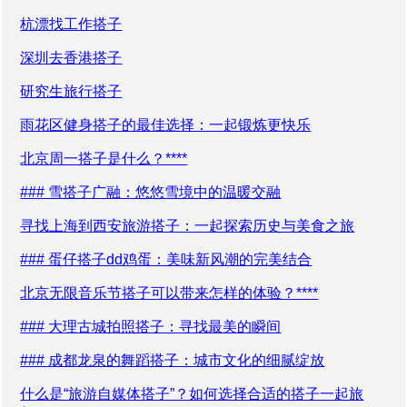
杭漂找工作搭子
深圳去香港搭子
研究生旅行搭子
雨花区健身搭子的最佳选择：一起锻炼更快乐
北京周一搭子是什么？****
### 雪搭子广融：悠悠雪境中的温暖交融
寻找上海到西安旅游搭子：一起探索历史与美食之旅
### 蛋仔搭子dd鸡蛋：美味新风潮的完美结合
北京无限音乐节搭子可以带来怎样的体验？****
### 大理古城拍照搭子：寻找最美的瞬间
### 成都龙泉的舞蹈搭子：城市文化的细腻绽放
什么是“旅游自媒体搭子”？如何选择合适的搭子一起旅