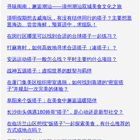
寻味闽南，邂逅潮汕——漳州潮汕双城美食文化之旅
清明假期想去威海玩，有没有结伴同行的搭子？主要想逛
逛海边、尝尝海鲜，预算适中，求组队！
在闵行区哪里可以找到合适的台球搭子一起练习？
打麻将时，如何高效地寻求合适搭子（凑搭子）？
安远运动搭子一般怎么找？平时主要约什么项目？
战神五源搭子：虚拟世界的默契与羁绊
在厦门集美区组织密室逃脱，如何找到靠谱的“密室搭
子”并规划一次完美的体验？
阜阳来个饭搭子：在美食中邂逅温暖陪伴
长沙街头偶遇180帅哥“搭子”，是心动还是新型社交？
在临沂兰山区想找“饭搭子”一起探索美食，有什么推荐的
方式或地点吗？