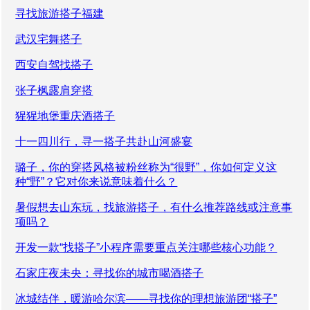
寻找旅游搭子福建
武汉宅舞搭子
西安自驾找搭子
张子枫露肩穿搭
猩猩地堡重庆酒搭子
十一四川行，寻一搭子共赴山河盛宴
璐子，你的穿搭风格被粉丝称为“很野”，你如何定义这
种“野”？它对你来说意味着什么？
暑假想去山东玩，找旅游搭子，有什么推荐路线或注意事
项吗？
开发一款“找搭子”小程序需要重点关注哪些核心功能？
石家庄夜未央：寻找你的城市喝酒搭子
冰城结伴，暖游哈尔滨——寻找你的理想旅游团“搭子”