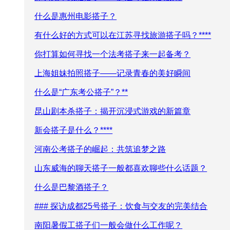
什么是惠州电影搭子？
有什么好的方式可以在江苏寻找旅游搭子吗？****
你打算如何寻找一个法考搭子来一起备考？
上海姐妹拍照搭子——记录青春的美好瞬间
什么是“广东考公搭子”？**
昆山剧本杀搭子：揭开沉浸式游戏的新篇章
新会搭子是什么？****
河南公考搭子的崛起：共筑追梦之路
山东威海的聊天搭子一般都喜欢聊些什么话题？
什么是巴黎酒搭子？
### 探访成都25号搭子：饮食与交友的完美结合
南阳暑假工搭子们一般会做什么工作呢？