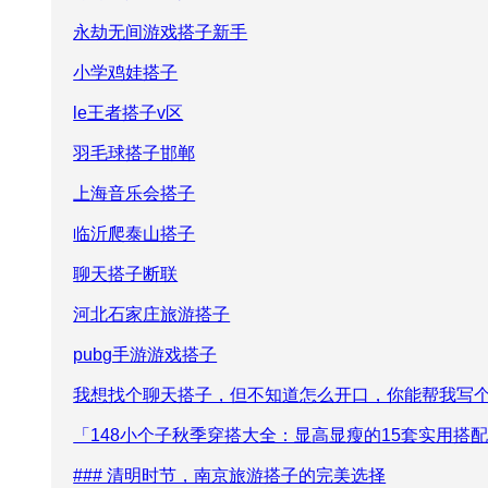
永劫无间游戏搭子新手
小学鸡娃搭子
le王者搭子v区
羽毛球搭子邯郸
上海音乐会搭子
临沂爬泰山搭子
聊天搭子断联
河北石家庄旅游搭子
pubg手游游戏搭子
我想找个聊天搭子，但不知道怎么开口，你能帮我写
「148小个子秋季穿搭大全：显高显瘦的15套实用搭
### 清明时节，南京旅游搭子的完美选择