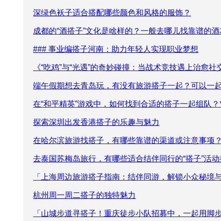
深绿色袄子适合搭配哪些颜色和风格的服饰？
成都的“酒搭子”文化是啥样的？一般去哪儿找靠谱的酒
### 事业编搭子河南：助力年轻人实现职业梦想
《“吃鸡”与“光遇”的奇妙碰撞：当战术竞技遇上治愈社
端午假期想去青岛玩，有没有旅游搭子一起？可以一
在“和平精英”游戏中，如何找到合适的搭子一起组队？*
探索深圳出发香港搭子的乐趣与魅力
在哈尔滨旅游找搭子，有哪些靠谱的渠道或注意事项
去泰国苏梅岛旅行，有哪些适合结伴同行的“搭子”活动
「上海周边旅游搭子指南：结伴同游，解锁小众秘境
杭州周一周二搭子的独特魅力
「山城步道寻搭子！重庆徒步小队招募中，一起用脚步