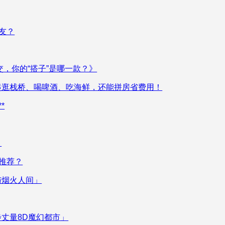
友？
交，你的“搭子”是哪一款？》
起逛栈桥、喝啤酒、吃海鲜，还能拼房省费用！
*
？
推荐？
与烟火人间」
丈量8D魔幻都市」