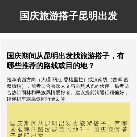
国庆旅游搭子昆明出发
国庆期间从昆明出发找旅游搭子，有
哪些推荐的路线或目的地？
推荐滇西方向（大理-丽江-香格里拉）或滇南线（普洱-西
双版纳），前者适合喜欢人文与自然风光的伙伴，后者适
合热带雨林和民族风情爱好者。建议提前沟通行程偏好，
结伴拼车或高铁同行更划算。