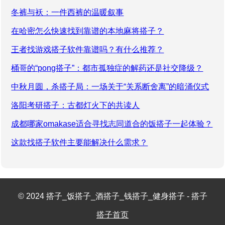
冬裤与袄：一件西裤的温暖叙事
在哈密怎么快速找到靠谱的本地麻将搭子？
王者找游戏搭子软件靠谱吗？有什么推荐？
桶哥的“pong搭子”：都市孤独症的解药还是社交降级？
中秋月圆，杀搭子局：一场关于“关系断舍离”的暗涌仪式
洛阳考研搭子：古都灯火下的共读人
成都哪家omakase适合寻找志同道合的饭搭子一起体验？
这款找搭子软件主要能解决什么需求？
© 2024 搭子_饭搭子_酒搭子_钱搭子_健身搭子 - 搭子
搭子首页