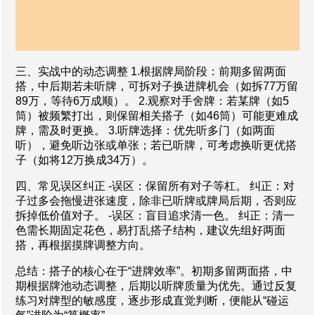
三、实战中的动态调整 1.根据牌局阶段：前期多留两面
搭，中后期若未听牌，可拆对子换进牌机会（如拆77万留
89万，等待6万成顺）。 2.观察对手舍牌：若某牌（如5
筒）被频繁打出，则保留相关搭子（如46筒）可能更难成
牌，需及时更换。 3.听牌选择：优先听多门（如两面
听），避免听边张或单张；若已听牌，可考虑换听更优搭
子（如将12万换成34万）。
四、常见误区纠正 -误区：保留所有对子等杠。 纠正：对
子过多会拖慢进张速度，除非已听牌或牌局后期，否则应
拆掉低价值对子。 -误区：盲目追求清一色。 纠正：清一
色需长期固定花色，易打乱搭子结构，建议先组好两面
搭，再根据摸牌调整方向。
总结：搭子的核心在于“进牌效率”。初期多留两面搭，中
期根据牌池动态调整，后期以听牌质量为优先。通过反复
练习对牌型的敏感度，逐步形成直觉判断，便能从“碰运