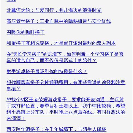
北戴河之约：与爱同行，共赴海边的浪漫时光
高压管丝搭子：工业血脉中的隐秘纽带与安全红线
召唤你的咖啡搭子
和蛋搭子互相选穿搭，才是蛋仔派对最甜的双人副本
在“天长学习搭子”的语境下，如何判断一个学习搭子是否
真的适合自己，而不仅仅是形式上的陪伴？
射手游戏搭子最吸引你的特质是什么？
想找顺风车搭子分摊通勤费用，有哪些靠谱的途径和注意
事项？
想找个V区王者荣耀游戏搭子，要求能开麦沟通，主玩射
手或打野位置，赛季目标王者以上。我中辅比较稳，希望
组个靠谱上分车队，平时晚上八点后在线。有同样想法的
来滴滴！
西安跨年酒搭子：在千年城墙下，与陌生人碰杯