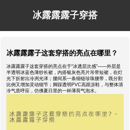
冰露露露子穿搭
冰露露露子这套穿搭的亮点在哪里？
冰露露露子这套穿搭的亮点在于“冰透层次感”——外层是
半透明冰蓝色薄纱长裙，内搭银灰色亮片吊带短裙，在灯
光下折射出冷冽光泽；腰间系一条细链珍珠腰带，既分割
比例又增加灵动细节；脚踩透明PVC高跟凉鞋，与整体清
冷气质呼应，仿佛夏日里的一杯薄荷气泡水。