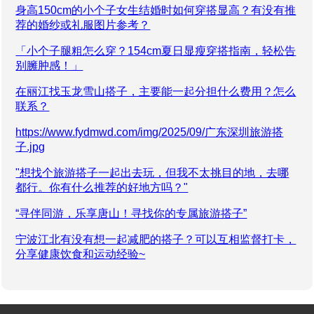
身高150cm的小个子女生结婚时如何穿搭显高？有没有推
荐的婚纱或礼服图片参考？
「小个子腿粗怎么穿？154cm夏日显瘦穿搭指南，轻松告
别臃肿感！」
在丽江找玉龙雪山搭子，主要能一起分担什么费用？怎么
联系？
https://www.fydmwd.com/img/2025/09/广东深圳旅游搭
子.jpg
"想找个旅游搭子一起出去玩，但我不太挑目的地，去哪
都行。你有什么推荐的好地方吗？"
“寻伴同游，乐享唐山！寻找你的专属旅游搭子”
宁波江北有没有想一起减肥的搭子？可以互相监督打卡，
分享健康饮食和运动经验~