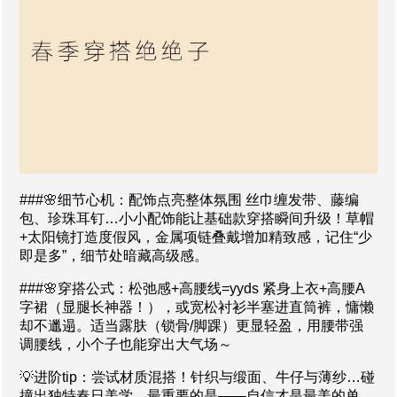
###🌸细节心机：配饰点亮整体氛围 丝巾缠发带、藤编
包、珍珠耳钉…小小配饰能让基础款穿搭瞬间升级！草帽
+太阳镜打造度假风，金属项链叠戴增加精致感，记住“少
即是多”，细节处暗藏高级感。
###🌸穿搭公式：松弛感+高腰线=yyds 紧身上衣+高腰A
字裙（显腿长神器！），或宽松衬衫半塞进直筒裤，慵懒
却不邋遢。适当露肤（锁骨/脚踝）更显轻盈，用腰带强
调腰线，小个子也能穿出大气场～
💡进阶tip：尝试材质混搭！针织与缎面、牛仔与薄纱…碰
撞出独特春日美学。最重要的是——自信才是最美的单