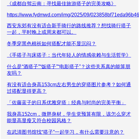
《成都自驾云南：寻找最佳旅游搭子的完美攻略》
https://www.fydmwd.com/img/2025/09/023858bf71eda96b4
西安东郊有没有适合新手骑行的路线推荐？想找骑行搭子
一起，平时晚上或周末都可以。
冬季穿黑色棉袄如何搭配才能不显沉闷？
《手搭子与床搭子：当代年轻人的情感依赖与生活哲学》
什么是“酒搭子”“饭搭子”“电影搭子”？这些关系真的能算朋
友吗？
有没有适合身高153cm左右男生的穿搭图片参考？如何通
过搭配显得更高？
「佐藤蓝子的日系优雅穿搭：经典与时尚的完美平衡」
我身高152cm，微胖身材，学生党预算有限，该怎么穿才
能显高显瘦又符合校园风格？
在武清图书馆找“搭子”一起学习，有什么需要注意的？