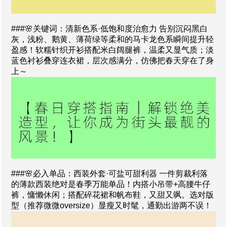
###🌸关键词：清新色系·低饱和度治愈力 告别沉闷黑白
灰，浅粉、鹅黄、薄荷绿等柔和的马卡龙色系瞬间提升轻
盈感！软糯针织开衫搭配米白阔腿裤，温柔又显气质；淡
蓝色衬衫叠穿连衣裙，层次感满分，仿佛把春天穿在了身
上～
###🌸必入单品：西装外套·可盐可甜利器 一件剪裁利落
的薄款西装绝对是春季万能单品！内搭小吊带+高腰牛仔
裤，慵懒休闲；搭配碎花裙和帆布鞋，又甜又飒。选对版
型（推荐微微oversize）显瘦又时髦，通勤出游两不误！