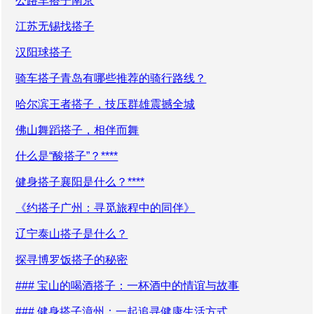
公路车搭子南京
江苏无锡找搭子
汉阳球搭子
骑车搭子青岛有哪些推荐的骑行路线？
哈尔滨王者搭子，技压群雄震撼全城
佛山舞蹈搭子，相伴而舞
什么是“酸搭子”？****
健身搭子襄阳是什么？****
《约搭子广州：寻觅旅程中的同伴》
辽宁泰山搭子是什么？
探寻博罗饭搭子的秘密
### 宝山的喝酒搭子：一杯酒中的情谊与故事
### 健身搭子漳州：一起追寻健康生活方式