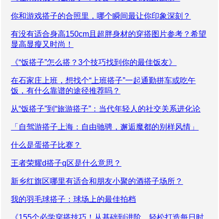
你和游戏搭子的合照里，哪个瞬间最让你印象深刻？
有没有适合身高150cm且超胖身材的穿搭图片参考？希望
显高显瘦又时尚！
《“饭搭子”怎么搭？3个技巧找到你的最佳饭友》
在石家庄上班，想找个“上班搭子”一起通勤拼车或吃午
饭，有什么靠谱的途径推荐吗？
从“饭搭子”到“旅游搭子”：当代年轻人的社交关系进化论
「自驾游搭子上海：自由驰骋，邂逅魔都的别样风情」
什么是蛋搭子比赛？
王者荣耀d搭子q区是什么意思？
新乡红旗区哪里有适合和朋友小聚的酒搭子场所？
我的羽毛球搭子：球场上的最佳拍档
《155个必学穿搭技巧！从基础到进阶，轻松打造每日时