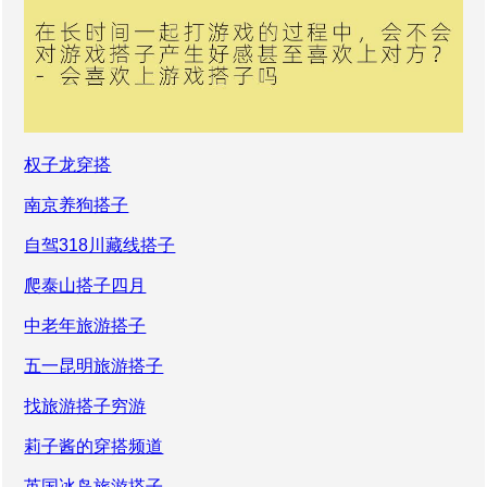
权子龙穿搭
南京养狗搭子
自驾318川藏线搭子
爬泰山搭子四月
中老年旅游搭子
五一昆明旅游搭子
找旅游搭子穷游
莉子酱的穿搭频道
英国冰岛旅游搭子