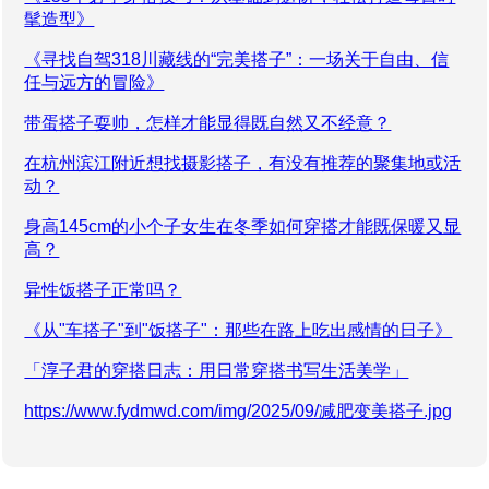
髦造型》
《寻找自驾318川藏线的“完美搭子”：一场关于自由、信
任与远方的冒险》
带蛋搭子耍帅，怎样才能显得既自然又不经意？
在杭州滨江附近想找摄影搭子，有没有推荐的聚集地或活
动？
身高145cm的小个子女生在冬季如何穿搭才能既保暖又显
高？
异性饭搭子正常吗？
《从"车搭子"到"饭搭子"：那些在路上吃出感情的日子》
「淳子君的穿搭日志：用日常穿搭书写生活美学」
https://www.fydmwd.com/img/2025/09/减肥变美搭子.jpg