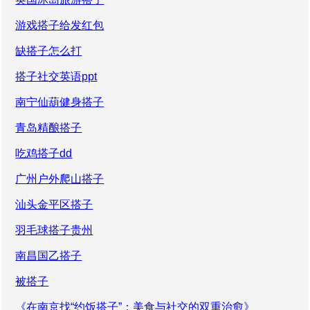
游戏搭子给发红包
缺搭子怎么打
搭子社交英语ppt
南宁仙葫健身搭子
青岛精酿搭子
吃鸡搭子dd
广州户外爬山搭子
汕头金平区搭子
羽毛球搭子贵州
南昌国乙搭子
被搭子
《在南京找“约饭搭子”：美食与社交的双重治愈》