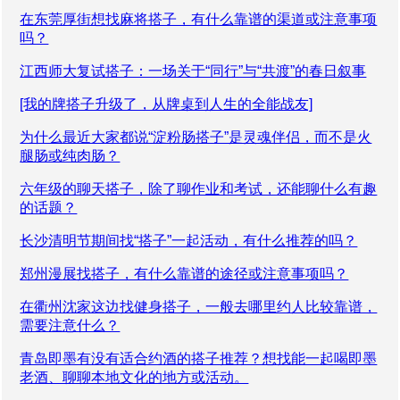
在东莞厚街想找麻将搭子，有什么靠谱的渠道或注意事项
吗？
江西师大复试搭子：一场关于“同行”与“共渡”的春日叙事
[我的牌搭子升级了，从牌桌到人生的全能战友]
为什么最近大家都说“淀粉肠搭子”是灵魂伴侣，而不是火
腿肠或纯肉肠？
六年级的聊天搭子，除了聊作业和考试，还能聊什么有趣
的话题？
长沙清明节期间找“搭子”一起活动，有什么推荐的吗？
郑州漫展找搭子，有什么靠谱的途径或注意事项吗？
在衢州沈家这边找健身搭子，一般去哪里约人比较靠谱，
需要注意什么？
青岛即墨有没有适合约酒的搭子推荐？想找能一起喝即墨
老酒、聊聊本地文化的地方或活动。