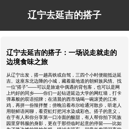
辽宁去延吉的搭子
辽宁去延吉的搭子：一场说走就走的
边境食味之旅
从辽宁出发，搭一趟高铁或自驾，三四个小时便能抵达延
吉。这座东北边陲的小城，藏着最地道的朝鲜族风情。找
一位“搭子”——可以是旅途中偶遇的背包客，也可以是网
上约好的同乡——你们一起钻进延边大学的网红墙，打卡
弹幕般的双语招牌；在清晨的西市场喝一碗滚烫的江米
鸡，再拼一份辣拌蟹；傍晚沿着布尔哈通河散步，听老人
用朝鲜语闲聊，看霓虹灯把河水染成彩色。搭子的意义，
在于有人和你分享第一口冷面的酸甜，有人帮你拍下民族
园里穿韩服的身影，更在于那些临时起意的停留——比如