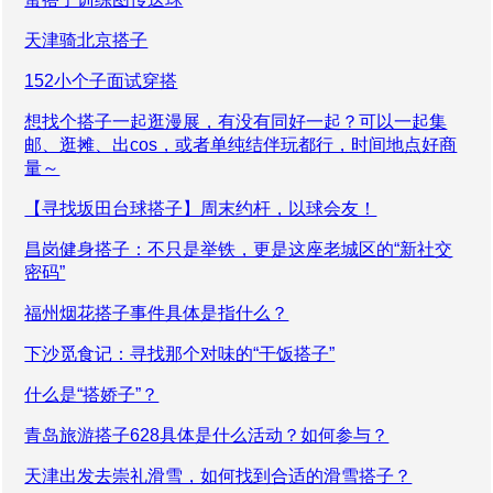
天津骑北京搭子
152小个子面试穿搭
想找个搭子一起逛漫展，有没有同好一起？可以一起集
邮、逛摊、出cos，或者单纯结伴玩都行，时间地点好商
量～
【寻找坂田台球搭子】周末约杆，以球会友！
昌岗健身搭子：不只是举铁，更是这座老城区的“新社交
密码”
福州烟花搭子事件具体是指什么？
下沙觅食记：寻找那个对味的“干饭搭子”
什么是“搭娇子”？
青岛旅游搭子628具体是什么活动？如何参与？
天津出发去崇礼滑雪，如何找到合适的滑雪搭子？