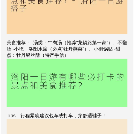
美食推荐： -汤类：牛肉汤（推荐“龙鳞路第一家”）、不翻
汤 -小吃：洛阳水席（必点“牡丹燕菜”）、小街锅贴 -甜
点：牡丹银丝酥（特产手信）
Tips：行程紧凑建议包车或打车，穿舒适鞋子！