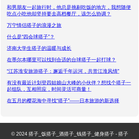
和男朋友一起旅行时，他总是挑剔吃饭的地方，我想随便
吃点小吃他却坚持要去高档餐厅，该怎么协调？
万宁情侣搭子的浪漫之旅
什么是“四会球搭子”？
济南大学生搭子的温暖与成长
在墨尔本哪里可以找到合适的台球搭子一起打球？
“江苏淮安旅游搭子：邂逅千年运河，共赏江淮风情”
有没有最近计划登四姑娘山大峰的小伙伴？想找个搭子一
起组队，互相照应，时间灵活可商量！
在五月的樱花海中寻找“搭子”——日本旅游的新选择
© 2024 搭子_饭搭子_酒搭子_钱搭子_健身搭子 - 搭子