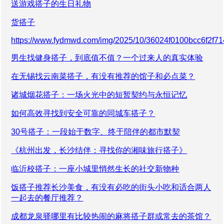
送游戏搭子的生日礼物
货搭子
https://www.fydmwd.com/img/2025/10/36024f0100bcc6f2f7
男生找健身搭子，到底值不值？一个过来人的真实体验
在无锡找云南菜搭子，有没有推荐的馆子和必点菜？
诸城烟花搭子：一场火光中的短暂契约与永恒记忆
如何高效寻找到安全可靠的同城车搭子？
30号搭子：一段始于数字、终于陪伴的都市默契
《杭州出发，长沙结伴：寻找你的湘味旅行搭子》
临沂校搭子：一座小城里悄然生长的社交新物种
饭搭子推荐长沙美食，有没有必吃的街头小吃和适合两人
一起去的餐厅推荐？
成都龙泉驿哪里有比较热闹的麻将搭子群或常去的茶馆？