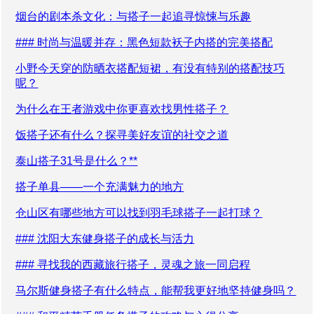
烟台的剧本杀文化：与搭子一起追寻惊悚与乐趣
### 时尚与温暖并存：黑色短款袄子内搭的完美搭配
小野今天穿的防晒衣搭配短裙，有没有特别的搭配技巧
呢？
为什么在王者游戏中你更喜欢找男性搭子？
饭搭子还有什么？探寻美好友谊的社交之道
泰山搭子31号是什么？**
搭子单县——一个充满魅力的地方
仓山区有哪些地方可以找到羽毛球搭子一起打球？
### 沈阳大东健身搭子的成长与活力
### 寻找我的西藏旅行搭子，灵魂之旅一同启程
马尔斯健身搭子有什么特点，能帮我更好地坚持健身吗？