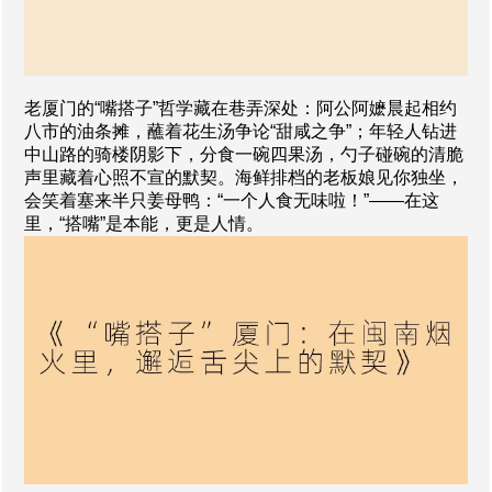
老厦门的“嘴搭子”哲学藏在巷弄深处：阿公阿嬷晨起相约
八市的油条摊，蘸着花生汤争论“甜咸之争”；年轻人钻进
中山路的骑楼阴影下，分食一碗四果汤，勺子碰碗的清脆
声里藏着心照不宣的默契。海鲜排档的老板娘见你独坐，
会笑着塞来半只姜母鸭：“一个人食无味啦！”——在这
里，“搭嘴”是本能，更是人情。