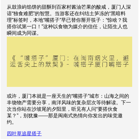
从鼓浪屿馅饼的甜酥到百家村酱油芒果的酸咸，厦门人深
谙“独食难肥”的智慧。当游客还在纠结土笋冻的“黑暗料
理”标签时，本地“嘴搭子”早已替你掰开筷子：“惊啥？我
搭你试第一口！”这种以食物为媒介的信任，让陌生人也
瞬间成为同谋。
或许，厦门本就是一座天生的“嘴搭子”城市：山海之间的
丰饶物产需要分享，南洋风味的复杂层次等待解读。下一
次当你站在沙坡尾的夕阳里，听见有人问“要搭伙食
某？”，别犹豫——那是闽南式热情向你发出的味觉邀
约。
四叶草追星搭子