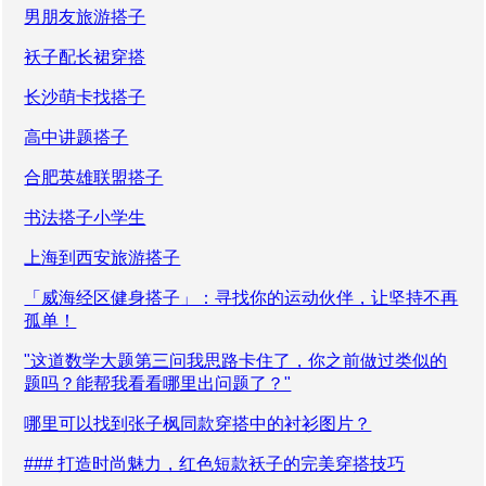
男朋友旅游搭子
袄子配长裙穿搭
长沙萌卡找搭子
高中讲题搭子
合肥英雄联盟搭子
书法搭子小学生
上海到西安旅游搭子
「威海经区健身搭子」：寻找你的运动伙伴，让坚持不再
孤单！
"这道数学大题第三问我思路卡住了，你之前做过类似的
题吗？能帮我看看哪里出问题了？"
哪里可以找到张子枫同款穿搭中的衬衫图片？
### 打造时尚魅力，红色短款袄子的完美穿搭技巧