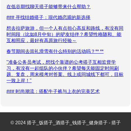
在低谷期找聊天搭子能够带来什么帮助？
### 寻找结婚搭子：现代婚恋观的新选择
想去拉萨旅游，但一个人有点担心高反和路线，有没有同
时间段（比如8月中旬）的驴友结伴？希望性格随和、能
互相照应，最好有高原旅行经验～
春节期间去崇礼滑雪有什么特别的活动吗？** **
"准备公务员考试，想找个靠谱的公考搭子互相监督学
习，有没有一起组队的小伙伴？希望每天能固定时间刷
题、复盘，周末模考对答案。线上或同城线下都可，目标
一致上岸！"
### 时尚潮流：搭配牛子裤与上衣的完美艺术
© 2024 搭子_饭搭子_酒搭子_钱搭子_健身搭子 - 搭子