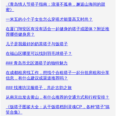
《青岛情人节搭子指南：浪漫不孤单，邂逅山海间的甜
蜜》
一米五的小个子女生怎么穿搭才能显高又时尚？
在厦门翔安区有没有适合一起健身的搭子或团体？附近推
荐哪些健身房？
儿子是我最好的奶茶搭子与饭搭子
在福山区哪里可以找到羽毛球搭子？
### 青岛市北区酒搭子的独特魅力
在成都租房找工作，想找个合租搭子一起分担房租和分享
信息，有什么建议或渠道推荐吗？
### 找潍坊汉服搭子，共赴古韵之旅
从南京出发去黄山，有什么推荐的交通方式和行程安排？
《饭搭子图鉴大全：从干饭搭档到灵魂CP，各种“搭子”搞
笑合集》