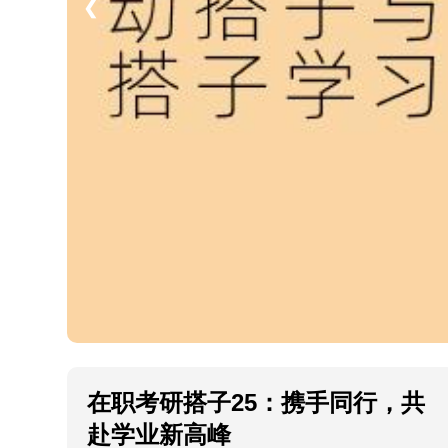
❮
在职考研搭子25：携手同行，共
赴学业新高峰