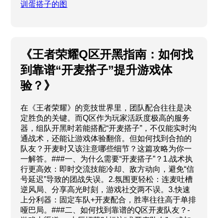
训蛋搭子的图
《王者荣耀Q区开黑指南：如何找
到靠谱“开麦搭子”提升游戏体
验？》
在《王者荣耀》的竞技世界里，团队配合往往是决
定胜负的关键。而Q区作为玩家活跃度极高的服务
器，组队开黑时若能搭配“开麦搭子”，不仅能实时沟
通战术，还能让游戏体验翻倍。但如何找到合拍的
队友？开麦时又该注意哪些细节？这篇攻略为你一
一解答。###一、为什么需要“开麦搭子”？1.战术执
行更高效：即时交流技能冷却、敌方动向，避免“信
号延迟”导致的团战失误。2.氛围更轻松：连麦吐槽
逆风局、分享高光时刻，游戏社交两不误。3.快速
上分利器：固定车队+开麦配合，胜率往往高于单排
哑巴局。###二、如何找到靠谱的Q区开麦队友？-