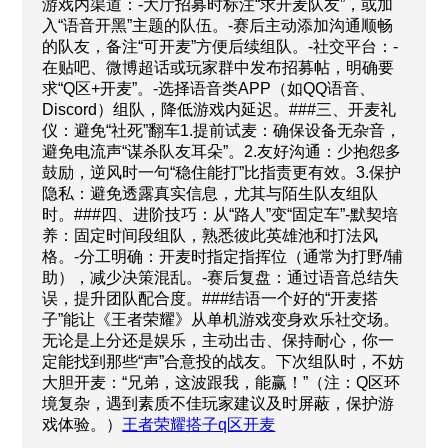
游戏内渠道：-大厅招募时标注“求开麦队友”，或加
入“语音开黑”主题的队伍。-赛后主动添加沟通顺畅
的队友，备注“可开麦”方便后续组队。-社交平台：-
在贴吧、微博超话或玩家群中发布招募帖，明确要
求“Q区+开麦”。-选择语音类APP（如QQ语音、
Discord）组队，降低游戏内延迟。###三、开麦礼
仪：避免“社死”翻车1.提前试麦：确保设备无杂音，
避免电流声“谋杀队友耳朵”。2.友好沟通：少抱怨多
鼓励，逆风时一句“稳住能打”比指责更有效。3.保护
隐私：避免透露真实信息，尤其与陌生队友组队
时。###四、进阶技巧：从“路人”变“固定车”-默契培
养：固定时间段组队，熟悉彼此英雄池和打法风
格。-分工明确：开麦时指定指挥位（通常为打野/辅
助），减少决策混乱。-赛后复盘：通过语音总结失
误，提升团队配合度。###结语一个好的“开麦搭
子”能让《王者荣耀》从单机游戏变身欢乐社交场。
无论是上分还是娱乐，主动出击、保持耐心，你一
定能找到那些“声”合意投的战友。下次组队时，不妨
大胆开麦：“兄弟，这波跟我，能赢！”（注：Q区环
境复杂，遇到素质不佳玩家建议及时屏蔽，保护游
戏体验。）
王者荣耀搭子q区开麦