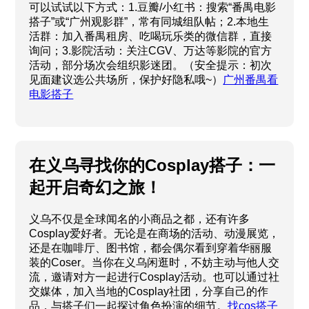
可以试试以下方式：1.豆瓣/小红书：搜索“番禺电影
搭子”或“广州观影群”，常有同城组队帖；2.本地生
活群：加入番禺租房、吃喝玩乐类的微信群，直接
询问；3.影院活动：关注CGV、万达等影院的官方
活动，部分场次会组织影迷团。（安全提示：初次
见面建议选公共场所，保护好隐私哦~）
广州番禺看
电影搭子
在义乌寻找你的Cosplay搭子：一
起开启奇幻之旅！
义乌不仅是全球闻名的小商品之都，还有许多
Cosplay爱好者。无论是在商场的活动、动漫展览，
还是在咖啡厅、图书馆，都会偶尔看到穿着华丽服
装的Coser。当你在义乌闲逛时，不妨主动与他人交
流，邀请对方一起进行Cosplay活动。也可以通过社
交媒体，加入当地的Cosplay社团，分享自己的作
品，与搭子们一起探讨角色扮演的细节。
找cos搭子