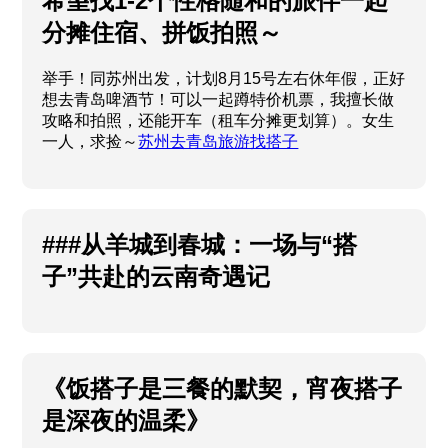
希望找1-2个性格随和的旅伴一起
分摊住宿、拼饭拍照～
举手！同苏州出发，计划8月15号左右休年假，正好
想去青岛啤酒节！可以一起蹲特价机票，我擅长做
攻略和拍照，还能开车（租车分摊更划算）。女生
一人，求捡～
苏州去青岛旅游找搭子
###从羊城到春城：一场与“搭
子”共赴的云南奇遇记
《饭搭子是三餐的默契，宵夜搭子
是深夜的温柔》