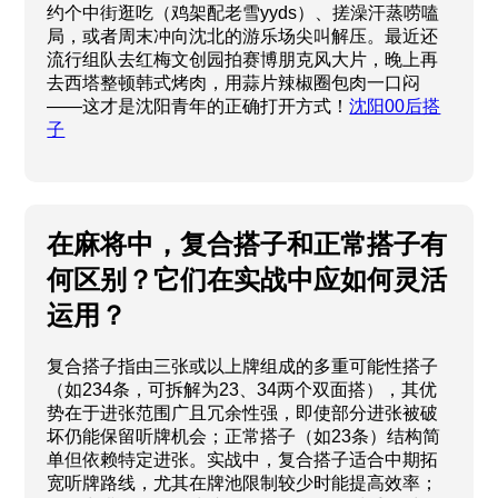
约个中街逛吃（鸡架配老雪yyds）、搓澡汗蒸唠嗑
局，或者周末冲向沈北的游乐场尖叫解压。最近还
流行组队去红梅文创园拍赛博朋克风大片，晚上再
去西塔整顿韩式烤肉，用蒜片辣椒圈包肉一口闷
——这才是沈阳青年的正确打开方式！
沈阳00后搭
子
在麻将中，复合搭子和正常搭子有
何区别？它们在实战中应如何灵活
运用？
复合搭子指由三张或以上牌组成的多重可能性搭子
（如234条，可拆解为23、34两个双面搭），其优
势在于进张范围广且冗余性强，即使部分进张被破
坏仍能保留听牌机会；正常搭子（如23条）结构简
单但依赖特定进张。实战中，复合搭子适合中期拓
宽听牌路线，尤其在牌池限制较少时能提高效率；