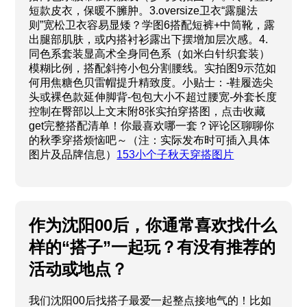
短款皮衣，保暖不臃肿。3.oversize卫衣“露腿法
则”宽松卫衣容易显矮？学图6搭配短裤+中筒靴，露
出腿部肌肤，或内搭衬衫露出下摆增加层次感。4.
同色系套装显高术全身同色系（如米白针织套装）
模糊比例，搭配斜挎小包分割腰线。实拍图9示范如
何用焦糖色贝雷帽提升精致度。小贴士：-鞋履选尖
头或裸色款延伸脚背-包包大小不超过腰宽-外套长度
控制在臀部以上文末附8张实拍穿搭图，点击收藏
get完整搭配清单！你最喜欢哪一套？评论区聊聊你
的秋季穿搭烦恼吧～（注：实际发布时可插入具体
图片及品牌信息）
153小个子秋天穿搭图片
作为沈阳00后，你通常喜欢找什么
样的“搭子”一起玩？有没有推荐的
活动或地点？
我们沈阳00后找搭子最爱一起整点接地气的！比如