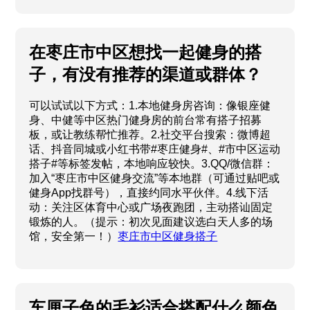
在枣庄市中区想找一起健身的搭
子，有没有推荐的渠道或群体？
可以试试以下方式：1.本地健身房咨询：像银座健
身、中健等中区热门健身房的前台常有搭子招募
板，或让教练帮忙推荐。2.社交平台搜索：微博超
话、抖音同城或小红书带#枣庄健身#、#市中区运动
搭子#等标签发帖，本地响应较快。3.QQ/微信群：
加入“枣庄市中区健身交流”等本地群（可通过贴吧或
健身App找群号），直接约同水平伙伴。4.线下活
动：关注区体育中心或广场夜跑团，主动搭讪固定
锻炼的人。（提示：初次见面建议选白天人多的场
馆，安全第一！）
枣庄市中区健身搭子
车厘子色的毛衫适合搭配什么颜色