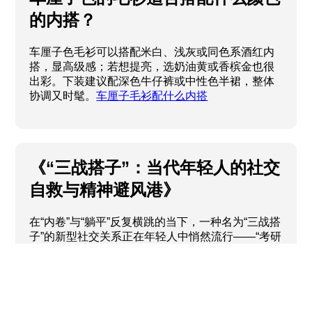
的内搭？
车厘子色毛衫可以搭配米白、浅灰或同色系酒红内
搭，显高级感；若想提亮，选奶油黄或香槟金也很
出彩。下装建议配深色牛仔裤或中性色半裙，整体
协调又时髦。
车厘子毛衫配什么内搭
《“三战搭子”：当代年轻人的社交
自救与精神避风港》
在“内卷”与“躺平”反复横跳的当下，一种名为“三战搭
子”的新型社交关系正在年轻人中悄然流行——“考研
搭子”“考公搭子”“求职搭子”，三个战场上的临时盟
友，用彼此的存在对抗孤独与焦虑。
三战搭子