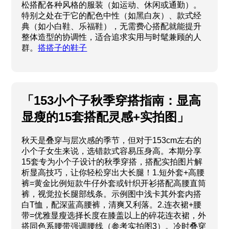
松搭配各种风格的服装（如运动、休闲或通勤）。
特别之处在于它的配色中性（如黑白灰）、款式经
典（如小白鞋、乐福鞋），无需费心搭配就能提升
整体造型的协调性，适合追求实用与时髦兼顾的人
群。
搭搭子的鞋子
「153小个子秋季穿搭指南：显高
显瘦的15套搭配灵感+实拍图」
秋天是叠穿与层次感的季节，但对于153cm左右的
小个子女生来说，选错款式容易压身高。本期分享
15套专为小个子设计的秋季穿搭，搭配实拍图片解
析显高技巧，让你轻松穿出大长腿！1.短外套+高腰
裤=黄金比例短款牛仔外套或针织开衫搭配高腰直筒
裤，视觉拉长腿部线条。示例图中浅卡其外套内搭
白T恤，配深蓝高腰裤，清爽又利落。2.连衣裙+腰
带=优雅显瘦选择长度在膝盖以上的碎花连衣裙，外
搭同色系腰带强调腰线（参考实拍图3）。冷时叠穿