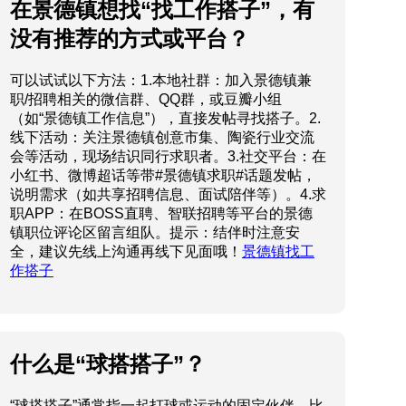
在景德镇想找“找工作搭子”，有
没有推荐的方式或平台？
可以试试以下方法：1.本地社群：加入景德镇兼
职/招聘相关的微信群、QQ群，或豆瓣小组
（如“景德镇工作信息”），直接发帖寻找搭子。2.
线下活动：关注景德镇创意市集、陶瓷行业交流
会等活动，现场结识同行求职者。3.社交平台：在
小红书、微博超话等带#景德镇求职#话题发帖，
说明需求（如共享招聘信息、面试陪伴等）。4.求
职APP：在BOSS直聘、智联招聘等平台的景德
镇职位评论区留言组队。提示：结伴时注意安
全，建议先线上沟通再线下见面哦！
景德镇找工
作搭子
什么是“球搭搭子”？
“球搭搭子”通常指一起打球或运动的固定伙伴，比