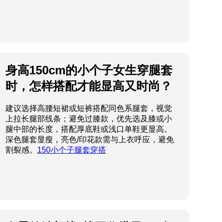
身高150cm的小个子女生穿腿套
时，怎样搭配才能显高又时尚？
建议选择高腰短裙或短裤搭配同色系腿套，视觉
上拉长腿部线条；避免过膝款，优先选及膝或小
腿中部的长度，搭配厚底鞋或浅口单鞋更显高。
深色腿套显瘦，亮色/印花款需与上衣呼应，避免
割裂感。
150小个子腿套穿搭