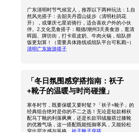
广东清明时节气候宜人，推荐以下两种玩法：1.自
然风光搭子：去韶关丹霞山徒步（清明杜鹃花
开），或肇庆七星岩骑行，适合喜欢户外的小伙
伴。2.文化觅食搭子：顺德/潮州3天美食游，逛清
晖园、牌坊街，打卡双皮奶、牛肉火锅，组队拼
饭更划算！（需要具体路线或组队平台可私戳~）
清明广东旅游搭子
「冬日氛围感穿搭指南：袄子
+靴子的温暖与时尚碰撞」
寒冬时节，既要保暖又要时髦？「袄子+靴子」的
经典组合绝对是你的不二之选！无论是短款棉袄
配马丁靴的利落飒爽，还是长款羽绒服搭过膝靴
的优雅气场，这一搭配既能抵御寒风，又能轻松
穿出层次感与风格。
袄子靴子穿搭