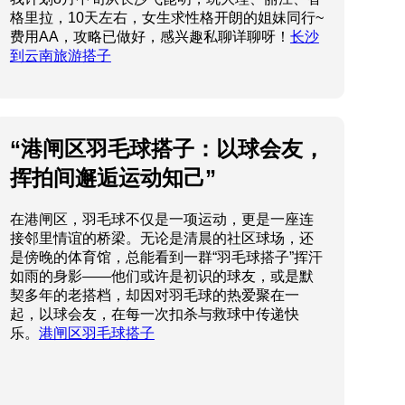
格里拉，10天左右，女生求性格开朗的姐妹同行~
费用AA，攻略已做好，感兴趣私聊详聊呀！
长沙
到云南旅游搭子
“港闸区羽毛球搭子：以球会友，
挥拍间邂逅运动知己”
在港闸区，羽毛球不仅是一项运动，更是一座连
接邻里情谊的桥梁。无论是清晨的社区球场，还
是傍晚的体育馆，总能看到一群“羽毛球搭子”挥汗
如雨的身影——他们或许是初识的球友，或是默
契多年的老搭档，却因对羽毛球的热爱聚在一
起，以球会友，在每一次扣杀与救球中传递快
乐。
港闸区羽毛球搭子