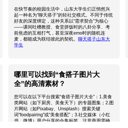
在快节奏的校园生活中，山东大学生们正悄然兴
起一种名为“聊天搭子”的轻社交模式。不同于传统
好友的深度绑定，这种关系以“需求契合”为核心
——课间吐槽教授、食堂拼饭时的八卦分享、考
前焦虑的互相打气，甚至深夜emo时的随机连
麦，都能成为联结彼此的契机。
聊天搭子山东大
学生
哪里可以找到“食搭子图片大
全”的高清素材？
您可以在以下平台搜索“食搭子图片大全”：1.美食
类网站（如下厨房、美食天下）的专题图集；2.图
片网站（如Pixabay、Unsplash）搜索关键
词“foodpairing”或“美食搭配”；3.社交媒体（小红
书、微博）用户分享的合集标签。注意商用需确
认版权哦！
食搭子图片大全