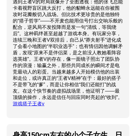
遇到王者V的对局就像开了全图透视：他的张飞总能
卡着视野盲区跳大反打，他的貂蝉永远能在你被围
攻时花瓣般切入战场。但比技术更珍贵的是他独特
的“搭子哲学”——不开麦也能用信号打出交响乐般的
配合，逆风局不发投降而是发一句“清线，等我绕
后”。这种羁绊甚至超越了游戏本身。有玩家分享，
连续三晚和王者V双排后，自己从“莽夫射手”进化成
了会看小地图的“半职业选手”；也有情侣因他调解矛
盾，发现“原来不是伴侣菜，是之前没人教她看阵容
选英雄”。王者V的存在，像一面镜子照出了团队协
作的浪漫：输赢之外，那些共同成长的瞬间才是电
竞最动人的彩蛋。当越来越多人开始模仿他的出装
和走位，或许真正的“王者V精神”在于：最好的搭子
不是带飞的“爹”，而是让你相信“我们还能打”的战
友。在这个快节奏的虚拟战场里，他证明了——最
顶级的操作，永远是信任与回应同时亮起的“收到”。
游戏搭子王者v
身高150cm左右的小个子女生，日