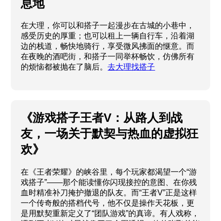
息地
在大理，你可以和搭子一起漫步在古城的小巷中，
感受历史的厚重；也可以租上一辆自行车，沿着湖
边的栈道，畅快地骑行，享受微风拂面的惬意。而
在夜晚的酒吧街，和搭子一同举杯畅饮，仿佛所有
的烦恼都被抛在了脑后。
去大理找搭子
《游戏搭子王者V：从路人到战
友，一场关于默契与热血的虚拟狂
欢》
在《王者荣耀》的峡谷里，每个玩家都渴望一个“游
戏搭子”——那个能读懂你闪现接控的意图、在你残
血时精准补刀掩护撤退的队友。而“王者V”正是这样
一个传奇般的搭档代号，他不仅是操作天花板，更
是用默契重新定义了“团队游戏”的真谛。有人戏称，