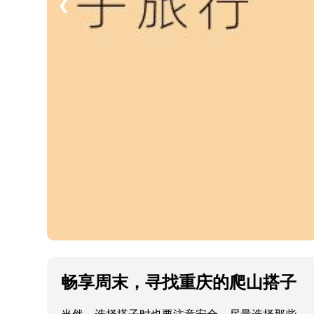
❮
畅享周末，寻找重庆的爬山搭子