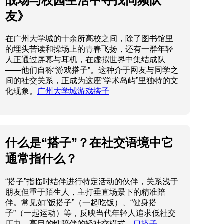
战场与校园生活中寻找同频队
友》
在广州大学城的十余所高校之间，除了图书馆里
的埋头苦读和操场上的青春飞扬，还有一群年轻
人正通过屏幕与耳机，在虚拟世界中集结成队
——他们自称“游戏搭子”。这种介于网友与同学之
间的社交关系，正成为这座“学术岛屿”里独特的文
化现象。
广州大学城游戏搭子
/09/a9937581b82767eb0c79f6de40a4a7e
什么是“搭子”？在社交语境中它
通常指什么？
“搭子”指临时结伴进行特定活动的伙伴，关系浅于
朋友但重于陌生人，主打垂直场景下的精准陪
伴。常见如“饭搭子”（一起吃饭）、“健身搭
子”（一起运动）等，反映当代年轻人追求低社交
压力、高目的性陪伴的轻社交模式。
口搭子