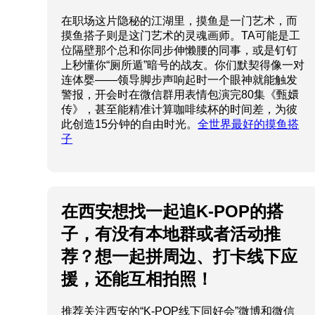
在职场这片隐秘的江湖里，摸鱼是一门艺术，而
摸鱼搭子则是这门艺术的灵魂画师。TA可能是工
位隔壁那个总和你同步伸懒腰的同事，或是钉钉
上秒懂你“厕所遁”暗号的战友。你们默契得像一对
连体婴——领导脚步声响起时一个眼神就能触发
警报，开会时在微信群用表情包演完80集《甄嬛
传》，甚至能精准计算咖啡续杯的时间差，为彼
此创造15分钟的自由时光。
全世界最好的摸鱼搭
子
在西安想找一起追K-POP的搭
子，有没有本地群或者活动推
荐？想一起拼周边、打卡线下应
援，还能互相拍照！
推荐关注西安的“K-POP线下同好会”微博和微信