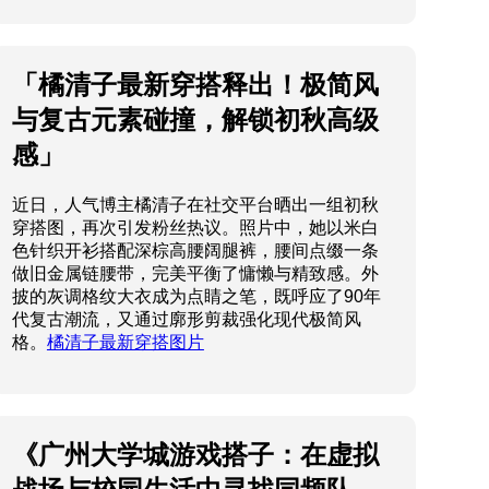
「橘清子最新穿搭释出！极简风
与复古元素碰撞，解锁初秋高级
感」
近日，人气博主橘清子在社交平台晒出一组初秋
穿搭图，再次引发粉丝热议。照片中，她以米白
色针织开衫搭配深棕高腰阔腿裤，腰间点缀一条
做旧金属链腰带，完美平衡了慵懒与精致感。外
披的灰调格纹大衣成为点睛之笔，既呼应了90年
代复古潮流，又通过廓形剪裁强化现代极简风
格。
橘清子最新穿搭图片
《广州大学城游戏搭子：在虚拟