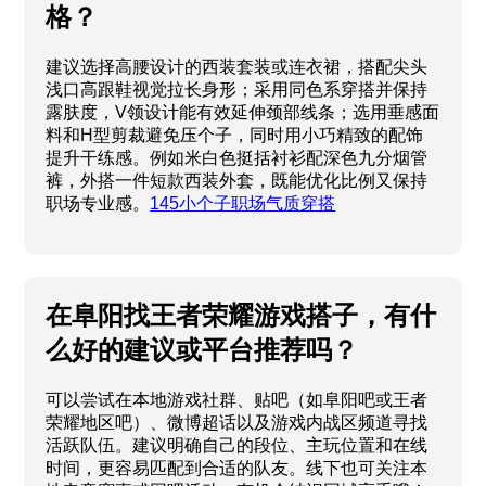
格？
建议选择高腰设计的西装套装或连衣裙，搭配尖头
浅口高跟鞋视觉拉长身形；采用同色系穿搭并保持
露肤度，V领设计能有效延伸颈部线条；选用垂感面
料和H型剪裁避免压个子，同时用小巧精致的配饰
提升干练感。例如米白色挺括衬衫配深色九分烟管
裤，外搭一件短款西装外套，既能优化比例又保持
职场专业感。
145小个子职场气质穿搭
在阜阳找王者荣耀游戏搭子，有什
么好的建议或平台推荐吗？
可以尝试在本地游戏社群、贴吧（如阜阳吧或王者
荣耀地区吧）、微博超话以及游戏内战区频道寻找
活跃队伍。建议明确自己的段位、主玩位置和在线
时间，更容易匹配到合适的队友。线下也可关注本