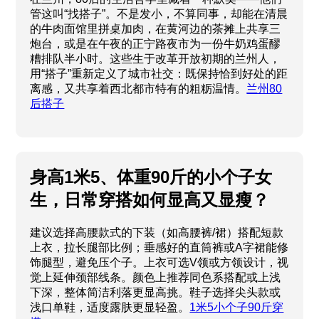
管这叫“找搭子”。不是发小，不算同事，却能在清晨
的牛肉面馆里拼桌加肉，在黄河边的茶摊上共享三
炮台，或是在午夜的正宁路夜市为一份牛奶鸡蛋醪
糟排队半小时。这些生于改革开放初期的兰州人，
用“搭子”重新定义了城市社交：既保持恰到好处的距
离感，又共享着西北都市特有的粗粝温情。
兰州80
后搭子
身高1米5、体重90斤的小个子女
生，日常穿搭如何显高又显瘦？
建议选择高腰款式的下装（如高腰裤/裙）搭配短款
上衣，拉长腿部比例；垂感好的直筒裤或A字裙能修
饰腿型，避免压个子。上衣可选V领或方领设计，视
觉上延伸颈部线条。颜色上推荐同色系搭配或上浅
下深，整体简洁利落更显高挑。鞋子选择尖头款或
浅口单鞋，适度露肤更显轻盈。
1米5小个子90斤穿