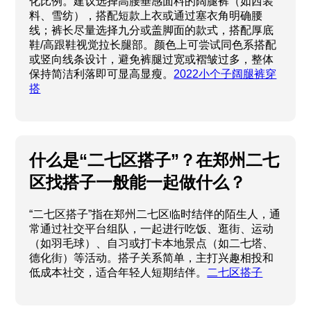
化比例。建议选择高腰垂感面料的阔腿裤（如西装
料、雪纺），搭配短款上衣或通过塞衣角明确腰
线；裤长尽量选择九分或盖脚面的款式，搭配厚底
鞋/高跟鞋视觉拉长腿部。颜色上可尝试同色系搭配
或竖向线条设计，避免裤腿过宽或褶皱过多，整体
保持简洁利落即可显高显瘦。
2022小个子阔腿裤穿
搭
什么是“二七区搭子”？在郑州二七
区找搭子一般能一起做什么？
“二七区搭子”指在郑州二七区临时结伴的陌生人，通
常通过社交平台组队，一起进行吃饭、逛街、运动
（如羽毛球）、自习或打卡本地景点（如二七塔、
德化街）等活动。搭子关系简单，主打兴趣相投和
低成本社交，适合年轻人短期结伴。
二七区搭子