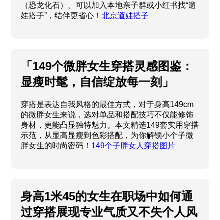
（恐龙化石）。可以加入本地亲子群或小红书找“遛
娃搭子”，结伴更省心！
北京遛娃搭子
「149个微胖女生穿搭灵感图鉴：
显瘦时髦，自信绽放每一刻」
穿搭是表达自我风格的最佳方式，对于身高149cm
的微胖女生来说，选对单品和搭配技巧不仅能修饰
身材，更能凸显独特魅力。本文精选149套实用穿搭
示范，从显高显瘦到色彩搭配，为你解锁小个子微
胖女生的时尚密码！
149个子胖女人穿搭图片
身高1米45的女生在职场中如何通
过穿搭展现专业气质又不失个人风