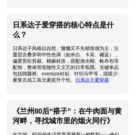
日系达子爱穿搭的核心特点是什
么？
日系达子风格以自然、慵懒又不失精致感为主，注
重层次叠穿和中性色调（如米白、卡其、藏蓝），
偏爱宽松剪裁、棉麻材质，搭配渔夫帽、帆布包等
配饰，整体营造随性又文艺的日常氛围。关键单品
包括阔腿裤、oversize衬衫、针织马甲等，混搭少
量复古或工装元素提升个性。
日系达子爱穿搭
《兰州80后“搭子”：在牛肉面与黄
河畔，寻找城市里的烟火同行》
在兰州，80后的生活哲学里藏着一种默契——他们