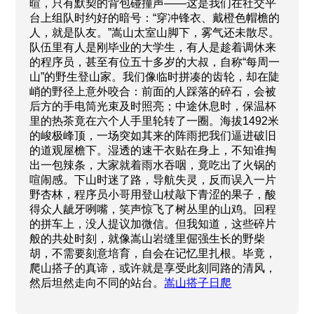
暄，只有默契的背包碰撞声——这是我们在社交平
台上组队时约好的暗号：“穿冲锋衣、戴橙色帽檐的
人，就是队友。”嵩山太室山脚下，雾气还未散尽。
队伍里有人是刚毕业的大学生，有人是趁着调休来
的程序员，甚至有位五十多岁的大叔，自称“每周一
山”的野生登山家。我们像临时拼凑的齿轮，却在陡
峭的野径上意外咬合：前面的人踩落的碎石，会被
后方的手电筒光束及时照亮；中途休息时，保温杯
里的热茶竟在六个人手里轮转了一圈。海拔1492米
的峻极峰顶，一场突如其来的阵雨把我们逼进破旧
的道观屋檐下。湿透的速干衣贴在身上，不知谁掏
出一包辣条，大家就着雨水吞咽，竟吃出了火锅的
喧闹感。下山时迷了路，导航失灵，反而误入一片
野杏林，程序员小哥用登山杖敲下青涩的果子，酸
得众人龇牙咧嘴，笑声惊飞了树丛里的山鸡。回程
的拼车上，没人提议加微信。但我知道，这些碎片
般的共处时刻，就像嵩山岩缝里倔强生长的野柴
胡，不需要刻意培育，自会在记忆里扎根。毕竟，
爬山搭子的真谛，或许就是享受此刻同路的清风，
然后坦然走向不同的站台。
嵩山搭子日爬