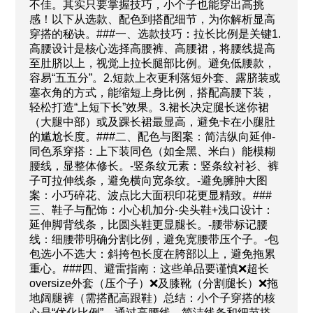
不佳。其实只要掌握技巧，小个子也能穿出高挑
感！以下从选款、配色到搭配细节，为你解析显高
穿搭的秘诀。###一、选款技巧：拉长比例是关键1.
高腰设计是核心选择高腰裤、高腰裙，将腰线提高
至肚脐以上，视觉上拉长腿部比例。避免低腰款，
容易“五五分”。2.短款上衣更利落短外套、露脐装或
塞衣角的方式，能缩短上身比例，搭配高腰下装，
轻松打造“上短下长”效果。3.裙长决定腿长迷你裙
（大腿中部）或及踝长裙最显高，避免卡在小腿肚
的尴尬长度。###二、配色与图案：简洁纵向延伸-
同色系穿搭：上下装同色（如全黑、米白）能模糊
腰线，显整体修长。-竖条纹元素：竖条纹衬衫、裤
子可拉伸线条，避免横向宽条纹。-避免臃肿大图
案：小巧碎花、波点比大面积印花更显精致。###
三、鞋子与配饰：小心机加分-尖头鞋+浅口设计：
延伸脚背线条，比圆头鞋更显腿长。-腰带标记腰
线：细腰带明确分割比例，避免宽腰带压个子。-包
包选小不选大：斜挎包长度在胯部以上，避免拖累
重心。###四、避雷指南：这些单品要谨慎❌超长
oversize外套（压个子）❌及膝靴（分割腿长）❌拖
地阔腿裤（需搭配高跟鞋）总结：小个子穿搭的核
心是“优化比例”。通过高腰线、简洁线条和细节搭