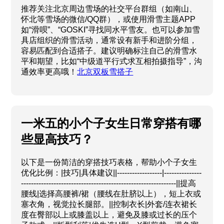
推荐关注北京周边雪场的社交平台群组（如南山、
怀北等雪场的微信/QQ群），或使用滑雪主题APP
如“滑呗”、“GOSKI”寻找同水平雪友。也可以参加雪
具店组织的滑雪活动，通常设有新手和进阶分组，
容易匹配到合适搭子。建议明确标注自己的滑雪水
平和期望，比如“中级道平行式求互相拍摄指导”，沟
通效率更高哦！
北京双板雪搭子
一米五的小个子女生日常穿搭有哪
些显高技巧？
以下是一份简洁的穿搭技巧表格，帮助小个子女生
优化比例：|技巧|具体建议||------------------|---------------
--------------------------------------------------------------||提高
腰线|选择高腰裤/裙（腰线在肚脐以上），短上衣或
塞衣角，视觉拉长腿部。||控制衣长|外套/连衣裙长
度在臀部以上或膝盖以上，避免及膝或过长的压个