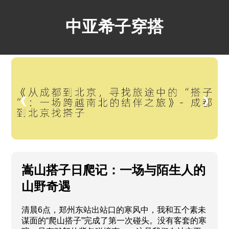
中亚希子穿搭
❮
❯
嵩山搭子日爬记：一场与陌生人的
山野奇遇
清晨6点，郑州东站出站口的寒风中，我和五个素未
谋面的“爬山搭子”完成了第一次碰头。没有客套的寒