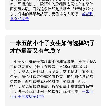
略、互相拍照，一段陌生的旅程因志同道合的陪伴
而变得温暖。而若这条路线是从烟火成都到京城北
京，沿途的风景与故事，更值得有人同行。
成都到
北京找搭子
一米五的小个子女生如何选择裙子
才能显高又有气质？
小个子女生选裙子需注重比例和线条感。推荐高腰A
字裙或直筒裙（长度在膝盖上方10cm或脚踝以
上），视觉拉长腿型；收腰设计突出腰线，避免压
个子。颜色可选纯色或竖向条纹，搭配同色系鞋袜
更显高。面料选垂感好的材质（如雪纺、西装
料），避免蓬松膨胀款。搭配短款上衣或塞衣角技
巧，进一步优化比例，轻松穿出优雅气质。
一米五
小个子气质裙子穿搭