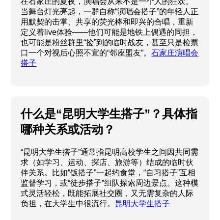
在石家庄的夏夜，演唱会从来不是一个人的狂欢。
当舞台灯光亮起，一群自称“演唱会搭子”的年轻人正
用默契的击掌、共享的荧光棒和即兴的合唱，重新
定义着live体验——他们可能是地铁上偶遇的同担，
也可能是粉丝群里“捡”到的临时战友，甚至只是检票
口一个对视后心照不宣的“邻座盟友”。
石家庄演唱会
搭子
什么是“昆明大学生搭子”？具体指
哪种关系或活动？
“昆明大学生搭子”通常指昆明高校学生之间因共同需
求（如学习、运动、探店、旅游等）结成的临时伙
伴关系。比如“饭搭子”一起约食堂，“自习搭子”互相
监督学习，或“徒步搭子”组队探索周边景点。这种模
式灵活轻松，既能拓展社交圈，又无需复杂的人际
负担，在大学生中很流行。
昆明大学生搭子