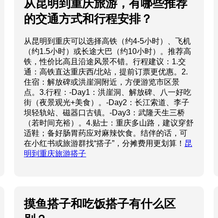
从昆明到重庆旅游，有哪些推荐
的交通方式和行程安排？
从昆明到重庆可以选择高铁（约4-5小时）、飞机
（约1.5小时）或长途大巴（约10小时）。推荐高
铁，性价比高且沿途风景不错。行程建议：1.交
通：高铁直达重庆西/北站，提前订票更优惠。2.
住宿：解放碑或洪崖洞附近，方便游览市区景
点。3.行程：-Day1：洪崖洞、解放碑、八一好吃
街（夜景观光+美食）。-Day2：长江索道、李子
坝轻轨站、磁器口古镇。-Day3：武隆天生三桥
（若时间充裕）。4.贴士：重庆多山路，建议穿舒
适鞋；备好肠胃药应对麻辣饮食。结伴的话，可
在小红书或旅游群找“搭子”，分摊费用更划算！
昆
明到重庆旅游搭子
摸鱼搭子和吃饭搭子有什么区