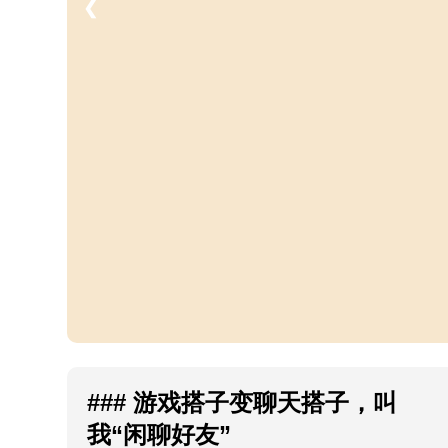
❮
### 游戏搭子变聊天搭子，叫
我“闲聊好友”