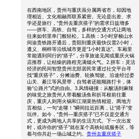
在西南地区，贵州与重庆虽分属两省市，却因地
理相近、文化相融而联系紧密。无论是出差、求
学还是旅行，“贵州去重庆搭子”的需求日益增多
——拼车、高铁、自驾，多样的交通方式让两地
往来如邻里串门般轻松。1.高铁：3小时穿梭山水
间渝贵铁路开通后，贵阳到重庆最快仅需2小时，
遵义、桐梓等沿线城市更是“1小时直达”。车厢里
常能遇到同行的“搭子”，分享旅途见闻或重庆火锅
店推荐，让枯燥的路程充满烟火气。2.拼车：灵活
经济的民间智慧贵州北部居民常通过社交平台寻
找“重庆搭子”，分摊油费、轮换驾驶。沿途经过娄
山关、綦江等风景带，自驾者还能顺路打卡，体
验“公路片”式的自由。3.风情碰撞：从酸汤到麻辣
的味觉之旅贵州人带着酸汤鱼和折耳根前往重
庆，重庆人则用火锅和江湖菜热情相迎。两地方
言相似，一句“走噻！”瞬间拉近距离，让“搭子”变
玩伴。如今，“贵州—重庆搭子”已不仅是交通方
式，更成为两地人共享的生活方式。下一次出发
时，或许你的“搭子”就在某个高铁站或服务区，等
着与你共赴一场山城之约。
贵州去重庆搭子