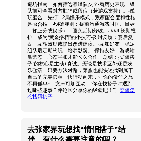
避坑指南：如何筛选靠谱队友？-看历史表现：组
队前可查看对方胜率或段位（若游戏支持）。-试
玩磨合：先打1-2局娱乐模式，观察配合度和性格
是否合拍。-明确规则：提前沟通游戏时间、目标
（如上分或娱乐），避免后期分歧。###4.长期维
护：成为“黄金搭档”的小技巧-及时反馈：赛后复
盘，互相鼓励或提出改进建议。-互加好友：稳定
组队后定期约玩，培养默契。-保持友好：游戏输
赢常态，心态平和才能长久合作。总结：找“蛋搭
子”的核心是主动+真诚。无论是技术互补还是欢
乐整活，只要方法对路，菜蛋也能快速找到属于
自己的完美搭档！快行动起来，让你的蛋仔之旅
不再孤单~（文末可加互动：“你在找搭子时遇到
过哪些趣事？评论区分享你的经验吧！”）
菜蛋怎
么找蛋搭子
去张家界玩想找“情侣搭子”结
伴，有什么需要注意的吗？