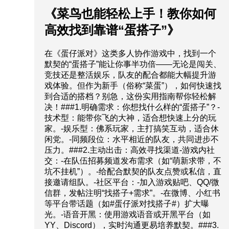
《菜鸟也能轻松上手！教你如何
高效找到靠谱“蛋搭子”》
在《蛋仔派对》这类多人协作游戏中，找到一个
默契的“蛋搭子”能让你事半功倍——无论是闯关、
竞技还是整活娱乐，队友的配合都能大幅提升游
戏体验。但作为新手（俗称“菜蛋”），如何快速找
到合适的搭档？别急，这份实用指南帮你轻松解
决！###1.明确需求：你想找什么样的“蛋搭子”？-
技术型：能带你飞的大神，适合想快速上分的玩
家。-娱乐型：佛系玩家，主打搞笑互动，适合休
闲党。-同频段位：水平相近的队友，共同进步不
压力。###2.主动出击：高效寻找渠道-游戏内社
交：-在队伍招募频道发布需求（如“萌新求带，不
坑不挂机”）。-给配合默契的队友点赞或私信，直
接邀请组队。-社区平台：-加入游戏贴吧、QQ/微
信群，发帖注明“找搭子+需求”。-在微博、小红书
等平台带话题（如#蛋仔派对找搭子#）扩大曝
光。-语音开黑：使用游戏语音或开黑平台（如
YY、Discord），实时沟通更易培养默契。###3.