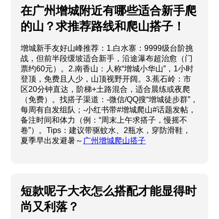
在广州增城附近有哪些适合新手爬
的山？求推荐路线和爬山搭子！
增城新手友好山峰推荐：1.白水寨：9999级台阶挑
战，但前半段缓坡适合新手，沿途瀑布超治愈（门
票约60元）。2.南香山：人称“增城小华山”，1小时
登顶，免费且人少，山顶视野开阔。3.蕉石岭：市
区20分钟直达，阶梯+土路混合，适合晨练或夜爬
（免费）。找搭子渠道：-微信/QQ搜“增城徒步群”，
每周有自发组队；-小红书带#增城爬山#话题发帖，
备注时间和体力（例：“周末上午求搭子，慢摇不
卷”）。Tips：建议带驱蚊水、2瓶水，穿防滑鞋，
夏季早出发避暑～
广州增城爬山搭子
短款呢子大衣怎么搭配才能显得时
尚又利落？