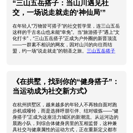
“三山五岳搭子：当山川遇见社
交，一场说走就走的‘神仙局’”
在年轻人“万物皆可搭子”的社交哲学里，连三山五岳
这样的千古名山也未能“幸免”。当“旅游搭子”遇上“文
化打卡”，“三山五岳搭子”正成为户外圈的新晋顶流
——一群素不相识的网友，因对山川的向往而结
盟，约一场“说走就走”的朝圣之旅。
三山五岳搭子
《在拱墅，找到你的“健身搭子”：
当运动成为社交新方式》
在杭州拱墅区，越来越多的年轻人不再独自面对跑
步机或哑铃，而是选择呼朋引伴、结对锻炼——“健
身搭子”正成为这座活力城区的新潮流。从运河边的
晨跑小队，到综合体健身房里的互相监督，这种兼
具社交与健康属性的运动方式，正在重新定义都市