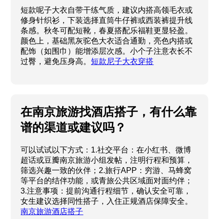
短款呢子大衣自带干练气质，建议内搭高领毛衣或
修身针织衫，下装选择直筒牛仔裤或西装裤提升线
条感。秋冬可配短靴，春夏搭配乐福鞋更显轻盈。
颜色上，基础黑灰驼色大衣适合通勤，亮色内搭或
配饰（如围巾）能增添层次感。小个子注意衣长不
过臀，避免压身高。
短款尼子大衣穿搭
在南京旅游找酒店搭子，有什么靠
谱的渠道或建议吗？
可以试试以下方式：1.社交平台：在小红书、微博
超话或豆瓣南京旅游小组发帖，注明行程和预算，
筛选兴趣一致的伙伴；2.旅行APP：穷游、马蜂窝
等平台的结伴功能，或青旅公共区域面对面约伴；
3.注意事项：提前沟通行程细节，确认安全可靠，
女生建议选择同性搭子，入住正规酒店保障安全。
南京旅游酒店搭子