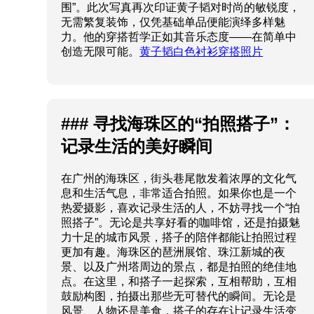
围”。此次写真再次印证黄子韬对时尚的敏锐度，
无需繁复装饰，仅凭基础单品便能演绎多样魅
力。他的穿搭哲学正如其音乐态度——在简单中
创造无限可能。
黄子韬白色衬衫穿搭照片
### 寻找海珠区的“拍照搭子”：
记录生活的美好瞬间
在广州的海珠区，街头巷尾散发着浓厚的文化气
息和生活气息，非常适合拍照。如果你也是一个
热爱摄影，喜欢记录生活的人，不妨寻找一个“拍
照搭子”。无论是共享好看的咖啡馆，还是拍摄魅
力十足的城市风景，搭子的陪伴都能让拍照过程
更加有趣。海珠区的琶洲展馆、珠江新城的夜
景、以及广州塔周边的景点，都是拍照的绝佳地
点。在这里，和搭子一起探索，互相帮助，互相
鼓励构图，拍摄出那些无可替代的瞬间。无论是
风景、人物还是美食，搭子的存在让记录生活变