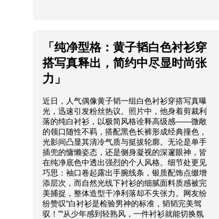
「纯净型格：黄子韬白色衬衫穿
搭写真释出，简约中尽显时尚张
力」
近日，人气偶像黄子韬一组白色衬衫穿搭写真曝
光，迅速引发粉丝热议。照片中，他身着剪裁利
落的纯白衬衫，以极简风格诠释高级感——微敞
的领口随性不羁，搭配黑色长裤形成经典撞色，
光影间凸显其清冷气质与挺拔轮廓。无论是单手
插兜的慵懒姿态，还是侧身凝视的深邃眼神，皆
在纯净底色中透出强烈的个人风格。细节处更见
巧思：袖口卷起露出手腕线条，银质配饰点缀增
添层次，而自然光线下衬衫的细腻面料质感被完
美捕捉，整体造型干净利落却不失张力。网友纷
纷赞叹“白衬衫是检验男神的标准，韬韬完美驾
驭！”“从少年感到轻熟风，一件衬衫就能切换氛