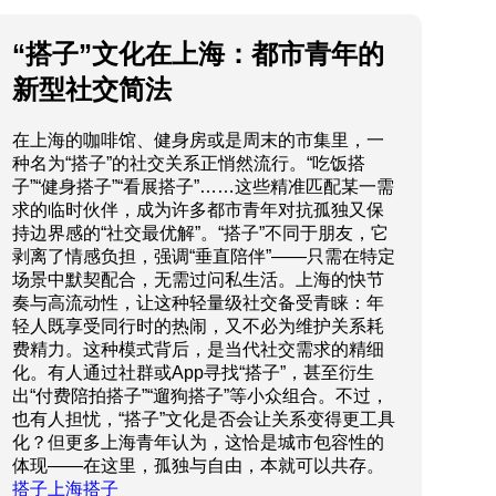
“搭子”文化在上海：都市青年的
新型社交简法
在上海的咖啡馆、健身房或是周末的市集里，一
种名为“搭子”的社交关系正悄然流行。“吃饭搭
子”“健身搭子”“看展搭子”……这些精准匹配某一需
求的临时伙伴，成为许多都市青年对抗孤独又保
持边界感的“社交最优解”。“搭子”不同于朋友，它
剥离了情感负担，强调“垂直陪伴”——只需在特定
场景中默契配合，无需过问私生活。上海的快节
奏与高流动性，让这种轻量级社交备受青睐：年
轻人既享受同行时的热闹，又不必为维护关系耗
费精力。这种模式背后，是当代社交需求的精细
化。有人通过社群或App寻找“搭子”，甚至衍生
出“付费陪拍搭子”“遛狗搭子”等小众组合。不过，
也有人担忧，“搭子”文化是否会让关系变得更工具
化？但更多上海青年认为，这恰是城市包容性的
体现——在这里，孤独与自由，本就可以共存。
搭子上海搭子