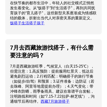
在快节奏的都市生活中，年轻人的社交模式正悄然
发生着变化。从“饭搭子”到“生活搭子”，再到共同抚
育孩子的“育儿搭子”，这些新型关系逐渐成为情感联
结的载体，折射出当代人对亲密关系的重新定义。
饭搭子生活搭子孩子
7月去西藏旅游找搭子，有什么需
要注意的吗？
7月是西藏旅游旺季，气候宜人（白天15-25℃），
但需注意：1.高反预防：提前服用红景天，抵达后
避免剧烈运动；2.行程匹配：明确搭子的旅行节奏
（如徒步/自驾）和预算；3.证件准备：边防证（若
去珠峰、阿里等地需提前办理）；4.天气变化：带
冲锋衣防晒，雨季备雨具。建议在靠谱平台发帖，
注明路线和时间（如“7.15-7.22拉萨-林芝线”），沟
通细节后再结伴。
西藏7月旅游搭子