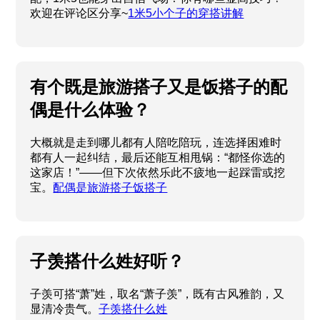
欢迎在评论区分享~
1米5小个子的穿搭讲解
有个既是旅游搭子又是饭搭子的配
偶是什么体验？
大概就是走到哪儿都有人陪吃陪玩，连选择困难时
都有人一起纠结，最后还能互相甩锅：“都怪你选的
这家店！”——但下次依然乐此不疲地一起踩雷或挖
宝。
配偶是旅游搭子饭搭子
子羡搭什么姓好听？
子羡可搭“萧”姓，取名“萧子羡”，既有古风雅韵，又
显清冷贵气。
子羡搭什么姓