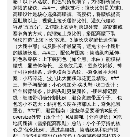
感！以下从选款、配色到搭配细节，为你解析显高
穿搭的秘诀。###一、选款技巧：拉长比例是关键1.
高腰设计是核心选择高腰裤、高腰裙，将腰线提高
至肚脐以上，视觉上拉长腿部比例。避免低腰款，
容易“五五分”。2.短款上衣更利落短外套、露脐装或
塞衣角的方式，能缩短上身比例，搭配高腰下装，
轻松打造“上短下长”效果。3.裙长决定腿长迷你裙
（大腿中部）或及踝长裙最显高，避免卡在小腿肚
的尴尬长度。###二、配色与图案：简洁纵向延伸-
同色系穿搭：上下装同色（如全黑、米白）能模糊
腰线，显整体修长。-竖条纹元素：竖条纹衬衫、裤
子可拉伸线条，避免横向宽条纹。-避免臃肿大图
案：小巧碎花、波点比大面积印花更显精致。###
三、鞋子与配饰：小心机加分-尖头鞋+浅口设计：
延伸脚背线条，比圆头鞋更显腿长。-腰带标记腰
线：细腰带明确分割比例，避免宽腰带压个子。-包
包选小不选大：斜挎包长度在胯部以上，避免拖累
重心。###四、避雷指南：这些单品要谨慎❌超长
oversize外套（压个子）❌及膝靴（分割腿长）❌拖
地阔腿裤（需搭配高跟鞋）总结：小个子穿搭的核
心是“优化比例”。通过高腰线、简洁线条和细节搭
配，1米5也能穿出自信气场！你有哪些显高技巧？