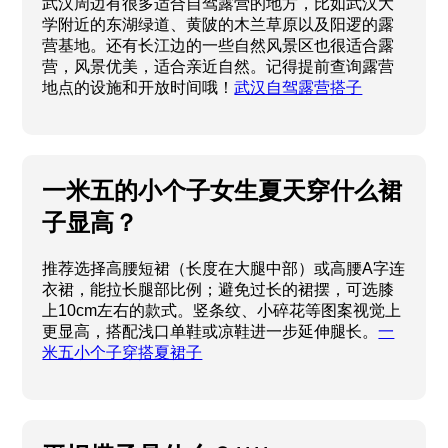
武汉周边有很多适合自驾露营的地方，比如武汉大
学附近的东湖绿道、黄陂的木兰草原以及阳逻的露
营基地。还有长江边的一些自然风景区也很适合露
营，风景优美，适合亲近自然。记得提前查询露营
地点的设施和开放时间哦！
武汉自驾露营搭子
一米五的小个子女生夏天穿什么裙
子显高？
推荐选择高腰短裙（长度在大腿中部）或高腰A字连
衣裙，能拉长腿部比例；避免过长的裙摆，可选膝
上10cm左右的款式。竖条纹、小碎花等图案视觉上
更显高，搭配浅口单鞋或凉鞋进一步延伸腿长。
一
米五小个子穿搭夏裙子