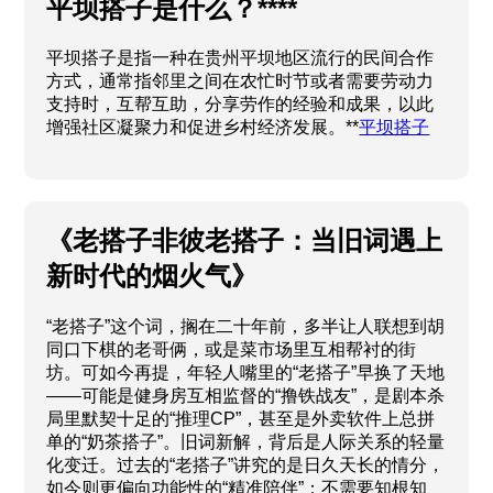
平坝搭子是什么？****
平坝搭子是指一种在贵州平坝地区流行的民间合作
方式，通常指邻里之间在农忙时节或者需要劳动力
支持时，互帮互助，分享劳作的经验和成果，以此
增强社区凝聚力和促进乡村经济发展。**
平坝搭子
《老搭子非彼老搭子：当旧词遇上
新时代的烟火气》
“老搭子”这个词，搁在二十年前，多半让人联想到胡
同口下棋的老哥俩，或是菜市场里互相帮衬的街
坊。可如今再提，年轻人嘴里的“老搭子”早换了天地
——可能是健身房互相监督的“撸铁战友”，是剧本杀
局里默契十足的“推理CP”，甚至是外卖软件上总拼
单的“奶茶搭子”。旧词新解，背后是人际关系的轻量
化变迁。过去的“老搭子”讲究的是日久天长的情分，
如今则更偏向功能性的“精准陪伴”：不需要知根知