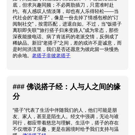
底，但求兴趣同频；不必两肋插刀，只需准时赴
约。有人感叹人情淡薄，却也有人乐得轻松——当
代社会的“老搭子”，像是一份去掉了情感包袱的“订
阅制社交”，按需匹配，进退自如。不过，当“饭搭子
离职即失联”“旅行搭子归来变路人”成为常态，那些
深夜能接电话、病了肯送药的老派交情，反倒成了
稀缺品。新旧“老搭子”之间，差的或许不是诚意，而
是时间洪流里，我们是否还愿意为彼此留一块慢热
的余地。
老搭子非彼老搭子
### 佛说搭子经：人与人之间的缘
分
“搭子”代表了生活中伴随我们的人，他们可能是朋
友、家人，甚至是陌生人。经文中强调，无论与谁
同行，都应带着慈悲与理解。生活中，搭子的存在
不仅增添了乐趣，更是在困境时给予我们支持与温