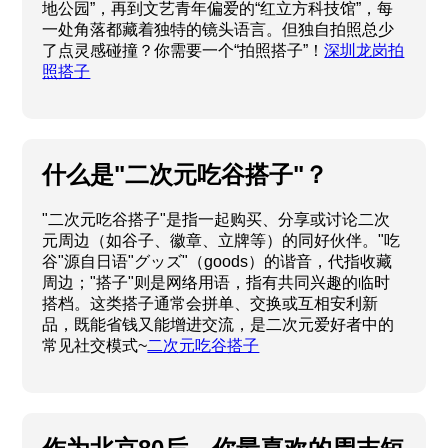
地公园”，再到文艺青年偏爱的“红立方科技馆”，每
一处角落都藏着独特的镜头语言。但独自拍照总少
了点灵感碰撞？你需要一个“拍照搭子”！
深圳龙岗拍
照搭子
什么是"二次元吃谷搭子"？
"二次元吃谷搭子"是指一起购买、分享或讨论二次
元周边（如谷子、徽章、立牌等）的同好伙伴。"吃
谷"源自日语"グッズ"（goods）的谐音，代指收藏
周边；"搭子"则是网络用语，指有共同兴趣的临时
搭档。这类搭子通常会拼单、交换或互相安利新
品，既能省钱又能增进交流，是二次元爱好者中的
常见社交模式~
二次元吃谷搭子