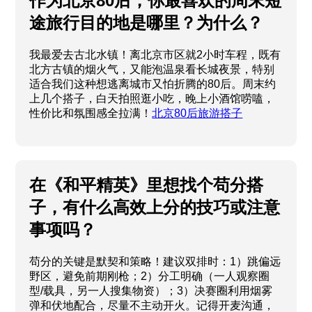
作为北京80后，你最喜欢的周末短
途旅行目的地是哪里？为什么？
我最爱去古北水镇！离北京市区就2小时车程，既有
北方古镇的烟火气，又能泡温泉看长城夜景，特别
适合我们这种想逃离城市又怕折腾的80后。周末约
上几个搭子，白天拍照逛小吃，晚上小酒馆唠嗑，
性价比和氛围感全拉满！
北京80后旅游搭子
在《和平精英》里想找个苟分搭
子，有什么高效上分的技巧或注意
事项吗？
苟分的关键是默契和策略！建议双排时：1）跳偏远
野区，避免前期刚枪；2）分工明确（一人观察圈
型/载具，另一人搜集物资）；3）决赛圈利用烟雾
弹和伏地配合，尽量不主动开火。记得开麦沟通，