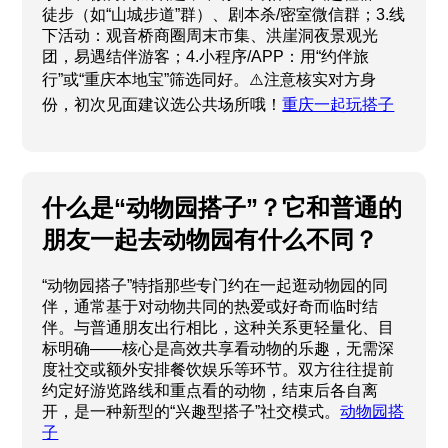
徒步（如“山城步道”群）、剧本杀/密室微信群；3.线
下活动：观音桥商圈周末市集、洪崖洞夜景观光
团，易遇结伴游客；4.小程序/APP：用“约伴旅
行”或“重庆本地宝”筛选同好。⚠️注意核实对方身
份，初次见面建议选公共场所哦！
重庆一起玩搭子
什么是“动物园搭子”？它和普通的
朋友一起去动物园有什么不同？
“动物园搭子”特指那些专门约在一起逛动物园的同
伴，通常基于对动物共同的热爱或好奇而临时结
伴。与普通朋友出行相比，这种关系更轻量化、目
标明确——核心是高效共享看动物的乐趣，无需深
度社交或额外安排餐饮娱乐等环节。双方往往提前
约定好游览路线和重点看的动物，结束后各自离
开，是一种新型的“兴趣型搭子”社交模式。
动物园搭
子