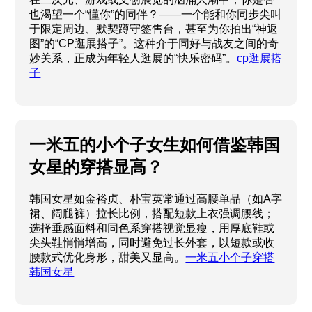
也渴望一个“懂你”的同伴？——一个能和你同步尖叫
于限定周边、默契蹲守签售台，甚至为你拍出“神返
图”的“CP逛展搭子”。这种介于同好与战友之间的奇
妙关系，正成为年轻人逛展的“快乐密码”。
cp逛展搭
子
一米五的小个子女生如何借鉴韩国
女星的穿搭显高？
韩国女星如金裕贞、朴宝英常通过高腰单品（如A字
裙、阔腿裤）拉长比例，搭配短款上衣强调腰线；
选择垂感面料和同色系穿搭视觉显瘦，用厚底鞋或
尖头鞋悄悄增高，同时避免过长外套，以短款或收
腰款式优化身形，甜美又显高。
一米五小个子穿搭
韩国女星