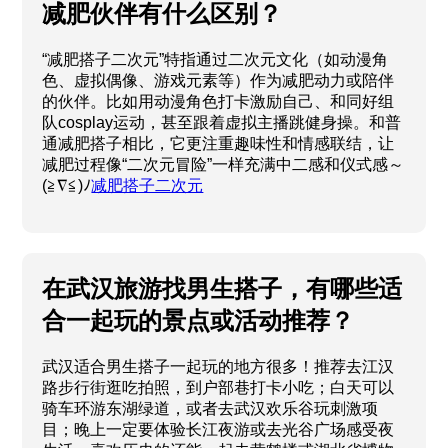
减肥伙伴有什么区别？
“减肥搭子二次元”特指通过二次元文化（如动漫角
色、虚拟偶像、游戏元素等）作为减肥动力或陪伴
的伙伴。比如用动漫角色打卡激励自己、和同好组
队cosplay运动，甚至跟着虚拟主播跳健身操。和普
通减肥搭子相比，它更注重趣味性和情感联结，让
减肥过程像“二次元冒险”一样充满中二感和仪式感～
(≧∇≦)ﾉ
减肥搭子二次元
在武汉旅游找男生搭子，有哪些适
合一起玩的景点或活动推荐？
武汉适合男生搭子一起玩的地方很多！推荐去江汉
路步行街逛吃拍照，到户部巷打卡小吃；白天可以
骑车环游东湖绿道，或者去武汉欢乐谷玩刺激项
目；晚上一定要体验长江夜游或去光谷广场感受夜