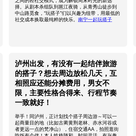
之间的轻社交模式，成为解锁周末时光的新选
择。从剧本杀组队到邕江夜骑，从青秀山徒步到
中山路觅食，“玩搭子”们以兴趣为纽带，用最低的
社交成本换取最纯粹的快乐。
南宁一起玩搭子
泸州出发，有没有一起结伴旅游
的搭子？想去周边放松几天，互
相照应还能分摊费用，男女不
限，主要性格合得来、行程节奏
一致就好！
举手！同泸州，正计划找个搭子周边游～可以一
起商量目的地（比如古蔺黄荆老林、赤水河谷或
者更远一点的梵净山），住宿交通AA，拍照逛街
吃饭有个伴！本人性格随和，时间灵活，有兴趣