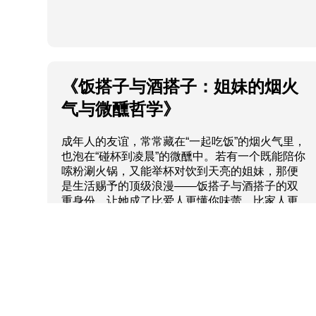
《饭搭子与酒搭子：姐妹的烟火
气与微醺哲学》
成年人的友谊，常常藏在“一起吃饭”的烟火气里，
也泡在“碰杯到凌晨”的微醺中。若有一个既能陪你
嗦粉涮火锅，又能举杯对饮到天亮的姐妹，那便
是生活赐予的顶级浪漫——饭搭子与酒搭子的双
重身份，让她成了比爱人更懂你味蕾、比家人更
陪你疯闹的存在。
饭搭子and酒搭子姐妹