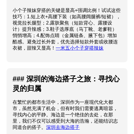
小个子辣妹穿搭的关键是显高+强调比例！试试这些
技巧：1.短上衣+高腰下装（如高腰阔腿裤/短裙），
视觉拉长腿型；2.露肤聚焦（短款背心、露腰设
计）提升辣感；3.鞋子选厚底（马丁靴、老爹鞋）
悄悄增高；4.配饰点睛（金属链条、腋下包）增加
酷感。避免过长外套，优先选择短款外套或收腰连
衣裙，甜辣又显高！
一米五小个子穿搭辣妹
### 深圳的海边搭子之旅：寻找心
灵的归属
在繁忙的都市生活中，深圳作为一座现代化大都
市，虽然充满了机会，但有时我们需要逃离喧嚣，
寻找内心的平静。海边是一个绝佳的去处，在那
里，我们不仅可以感受到大海的浩瀚，还能结识志
同道合的搭子。
深圳去海边搭子