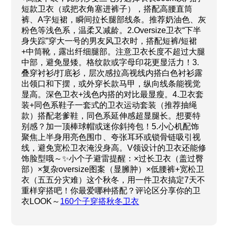
短款卫衣（或把衣角塞进裤子），搭配高腰直筒
裤、A字短裙，瞬间拉长腿部线条。推荐奶油色、灰
粉色等浅色系，温柔又减龄。2.Oversize卫衣“下半
身失踪”穿大一号的男友风卫衣时，搭配短裤/短裙
+中筒靴，露出纤细腿部。注意卫衣长度不超过大腿
中部，避免显矮。格纹款或字母印花更显活力！3.
叠穿衬衫/打底衫，层次感拉高视线内搭白色衬衫露
出领口和下摆，或外穿长款马甲，纵向线条能视觉
显高。深色卫衣+浅色内搭的对比最显瘦。4.卫衣套
装+同色系鞋子一套式的卫衣运动套装（推荐抽绳
款）搭配老爹鞋，同色系延伸感超显腿长。想要特
别感？加一顶棒球帽或迷你斜挎包！5.小心机配饰
聚焦上半身用亮色围巾、夸张耳环或锁骨链吸引视
线，避免宽松卫衣淹没身高。V领设计的卫衣还能修
饰脸型哦～✨小个子避雷提醒：×过长卫衣（盖过臀
部）×复杂oversize图案（显臃肿）×低腰裤+宽松卫
衣（五五分灾难）这个秋冬，用一件卫衣搞定7天不
重样穿搭吧！你最爱哪种搭配？评论区分享你的卫
衣LOOK～
160个子穿搭秋冬卫衣