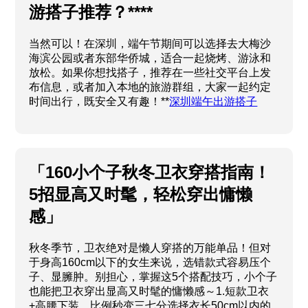
游搭子推荐？****
当然可以！在深圳，端午节期间可以选择去大梅沙
海滨公园或者东部华侨城，适合一起烧烤、游泳和
放松。如果你想找搭子，推荐在一些社交平台上发
布信息，或者加入本地的旅游群组，大家一起约定
时间出行，既安全又有趣！**
深圳端午出游搭子
「160小个子秋冬卫衣穿搭指南！
5招显高又时髦，轻松穿出慵懒
感」
秋冬季节，卫衣绝对是懒人穿搭的万能单品！但对
于身高160cm以下的女生来说，选错款式容易压个
子、显臃肿。别担心，掌握这5个搭配技巧，小个子
也能把卫衣穿出显高又时髦的慵懒感～1.短款卫衣
+高腰下装，比例秒变三七分选择衣长50cm以内的