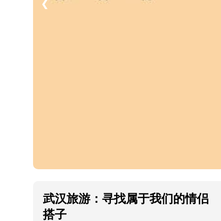
武汉旅游：寻找属于我们的情侣
搭子
在美丽的武汉，这座融合了历史与现代的城市，
越来越多的情侣选择在这里度过浪漫的时光。在
黄鹤楼的悠久传说中，在武汉长江大桥的壮阔景
色中，每一个角落都充满了爱的气息。然而，喜
欢共同探索的情侣常常发现，寻找一个合适的“搭
子”去旅游，能够更加提升旅行的乐趣。
武汉旅游
情侣搭子