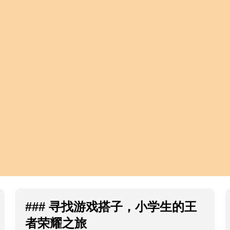
### 寻找游戏搭子，小学生的王
者荣耀之旅
在如今的社会中，王者荣耀已经成为了许多小学
生课后放松的热门选择。在这个虚拟的战场上，
玩家们不仅可以体验到策略带来的乐趣，还能与
志同道合的朋友们一同作战。然而，想要在游戏
中取得胜利，找到一个合适的游戏搭子尤为重
要。
王者找游戏搭子小学生