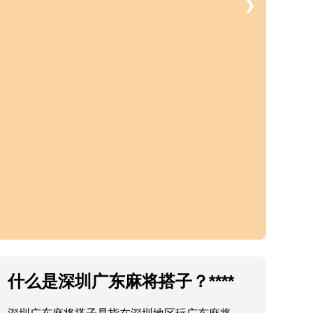
什么是深圳广东麻将搭子？****
深圳广东麻将搭子是指在深圳地区玩广东麻将
时，寻找一个固定的搭档或伙伴一起打麻将的形
式，通常搭子之间会相互配合、默契较好，使得
麻将游戏更加有趣和紧张。**
深圳广东麻将搭子